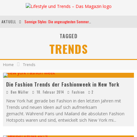
AKTUELL
Sonnige Styles: Die angesagtesten Sommerkleider für diese Saison
Die heißesten Bühnen Europas: Die Top Festivals des Sommers 2024
TAGGED
TRENDS
Weltfrauentag - Eine Feier der Weiblichkeit
Kann unsere Ernährung das biologische Altern verlangsamen?
Home
Trends
Die Fashion Trends der Fashionweek in New York
Ben Müller
10. Februar 2014
Fashion
2
New York hat gerade bei Fashion in den letzten Jahren mit
Trends und neuen Ideen auf sich aufmerksam
gemacht. Während Paris und Mailand die absoluten Fashion
Hotspots waren und sind, entwickelt sich New York mi
...