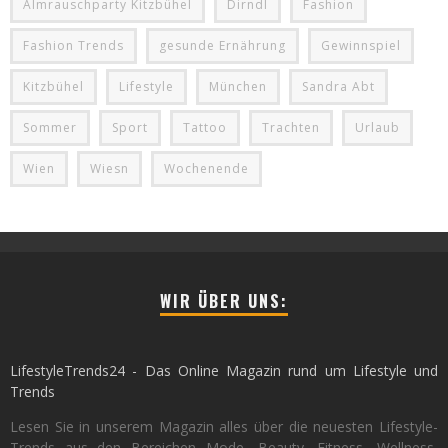
Almrauschparty Kitzbühel
Dirndl
Fashion
Fashion Trends
gesunde Ernährung
Gewinnspiel
Kitzbühel
Lifestyle
München
Sandra Abt
Sommer
Sport
Tattoo
Trachten
Urlaub
Wien
Wiesn
Wochenende
WIR ÜBER UNS:
LifestyleTrends24 - Das Online Magazin rund um Lifestyle und
Trends
Lesen Sie in unserem Magazin alles über die neuesten Lifestyle-
Trends aus den Bereichen Mode, Beauty, Fitness, Wellness,