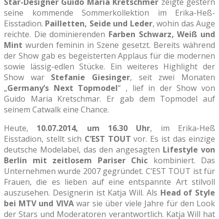
Star-Designer Guido Maria Kretschmer
zeigte gestern
seine kommende Sommerkollektion im Erika-Heß-
Eisstadion.
Pailletten, Seide und Leder
, wohin das Auge
reichte. Die dominierenden
Farben Schwarz, Weiß und
Mint
wurden feminin in Szene gesetzt. Bereits während
der Show gab es begeisterten Applaus für die modernen
sowie lässig-edlen Stücke. Ein weiteres Highlight der
Show war
Stefanie Giesinger
, seit zwei Monaten
„
Germany’s Next Topmodel
“ , lief in der Show von
Guido Maria Kretschmar. Er gab dem Topmodel auf
seinem Catwalk eine Chance.
Heute,
10.07.2014, um 16.30 Uhr
, im Erika-Heß
Eisstadion, stellt sich
C’EST TOUT
vor. Es ist das einzige
deutsche Modelabel, das den angesagten
Lifestyle von
Berlin mit zeitlosem Pariser Chic
kombiniert. Das
Unternehmen wurde 2007 gegründet. C’EST TOUT ist für
Frauen, die es lieben auf eine entspannte Art stilvoll
auszusehen. Designerin ist Katja Will. Als
Head of Style
bei MTV und VIVA
war sie über viele Jahre für den Look
der Stars und Moderatoren verantwortlich. Katja Will hat