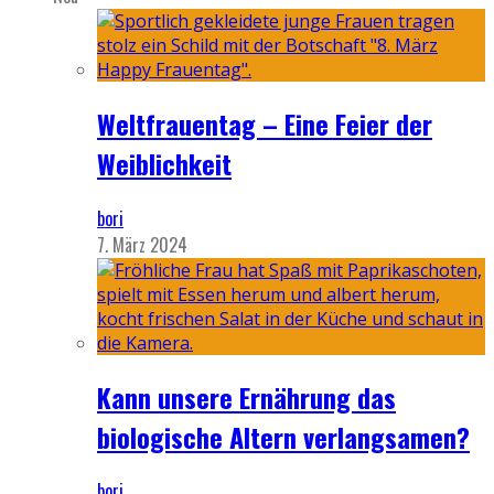
Weltfrauentag – Eine Feier der
Weiblichkeit
bori
7. März 2024
Kann unsere Ernährung das
biologische Altern verlangsamen?
bori