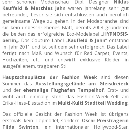
sehr schönen Modenschau. Dipl. Designer
Niklas
Kauffeld & Matthias Jahn
waren jahrelang sehr gut
befreundet, bevor sie sich entschlossen auch beruflich
gemeinsame Wege zu gehen. In der Modebranche sind
sie kein unbeschriebenes Blatt, bereits 2008 gründeten
die beiden das erfolgreiche Eco-Modelabel „
HYPNOSIS-
berlin
„. Das Couture Label „
Kauffeld & Jahn
“ entstand
im Jahr 2011 und ist seit dem sehr erfolgreich. Das Label
fertigt nach Maß und Wunsch für Red Carpet, Events,
Hochzeiten, etc. und entwirft exklusive Kleider in
ausgefallenem, tragbaren Stil.
Hauptschauplätze der Fashion Week
sind diesen
Sommer das
Ausstellungsgelände am Gleisdreieck
und der
ehemalige Flughafen Tempelhof
. Erst- und
wohl auch einmalig steht das Fashion-Week-Zelt am
Erika-Hess-Eisstadion im
Multi-Kulti Stadtteil Wedding
.
Das offizielle Gesicht der Fashion Week ist übrigens
erstmals kein Topmodel, sondern
Oscar-Preisträgerin
Tilda Swinton, e
in internationaler Hollywood-Star.