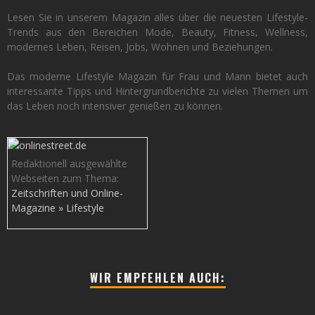
Lesen Sie in unserem Magazin alles über die neuesten Lifestyle-
Trends aus den Bereichen Mode, Beauty, Fitness, Wellness,
modernes Leben, Reisen, Jobs, Wohnen und Beziehungen.
Das moderne Lifestyle Magazin für Frau und Mann bietet auch
interessante Tipps und Hintergrundberichte zu vielen Themen um
das Leben noch intensiver genießen zu können.
Redaktionell ausgewählte
Webseiten zum Thema:
Zeitschriften und Online-
Magazine » Lifestyle
WIR EMPFEHLEN AUCH: