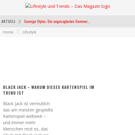
AKTUELL
Sonnige Styles: Die angesagtesten Sommerkleider für diese Saison
Home
Lifestyle
Die heißesten Bühnen Europas: Die Top Festivals des Sommers 2024
Weltfrauentag - Eine Feier der Weiblichkeit
Kann unsere Ernährung das biologische Altern verlangsamen?
BLACK JACK – WARUM DIESES KARTENSPIEL IM
TREND IST
Black Jack ist vermutlich
das am meisten gespielte
Kartenspiel weltweit –
und immer mehr
Menschen reizt es, das