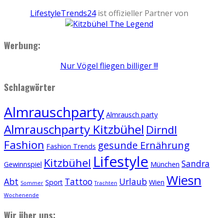
LifestyleTrends24
ist offizieller Partner von
Werbung:
Nur Vögel fliegen billiger !!!
Schlagwörter
Almrauschparty
Almrausch party
Almrauschparty Kitzbühel
Dirndl
Fashion
gesunde Ernährung
Fashion Trends
Lifestyle
Kitzbühel
Sandra
Gewinnspiel
München
Wiesn
Abt
Tattoo
Urlaub
Sport
Wien
Sommer
Trachten
Wochenende
Wir über uns: