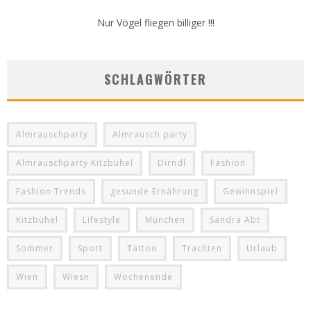
Nur Vögel fliegen billiger !!!
SCHLAGWÖRTER
Almrauschparty
Almrausch party
Almrauschparty Kitzbühel
Dirndl
Fashion
Fashion Trends
gesunde Ernährung
Gewinnspiel
Kitzbühel
Lifestyle
München
Sandra Abt
Sommer
Sport
Tattoo
Trachten
Urlaub
Wien
Wiesn
Wochenende