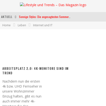
AKTUELL
Sonnige Styles: Die angesagtesten Sommerkleider für diese Saison
Home
Leben
Internet und IT
Die heißesten Bühnen Europas: Die Top Festivals des Sommers 2024
Weltfrauentag - Eine Feier der Weiblichkeit
Kann unsere Ernährung das biologische Altern verlangsamen?
ARBEITSPLATZ 2.0: 4K-MONITORE SIND IM
TREND
Nachdem nun die ersten
4k bzw. UHD Fernseher in
unsere Wohnzimmer
Einzug halten, gibt es nun
auch immer mehr 4k-