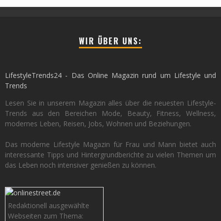
WIR ÜBER UNS:
LifestyleTrends24 - Das Online Magazin rund um Lifestyle und
Trends
Lesen Sie in unserem Magazin alles über die neuesten Lifestyle-
Trends aus den Bereichen Mode, Beauty, Fitness, Wellness,
modernes Leben, Reisen, Jobs, Wohnen und Beziehungen.
Das moderne Lifestyle Magazin für Frau und Mann bietet auch
interessante Tipps und Hintergrundberichte zu vielen Themen um
das Leben noch intensiver genießen zu können.
Redaktionell ausgewählte
Webseiten zum Thema: