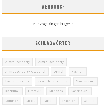
WERBUNG:
Nur Vögel fliegen billiger !!!
SCHLAGWÖRTER
Almrauschparty
Almrausch party
Almrauschparty Kitzbühel
Dirndl
Fashion
Fashion Trends
gesunde Ernährung
Gewinnspiel
Kitzbühel
Lifestyle
München
Sandra Abt
Sommer
Sport
Tattoo
Trachten
Urlaub