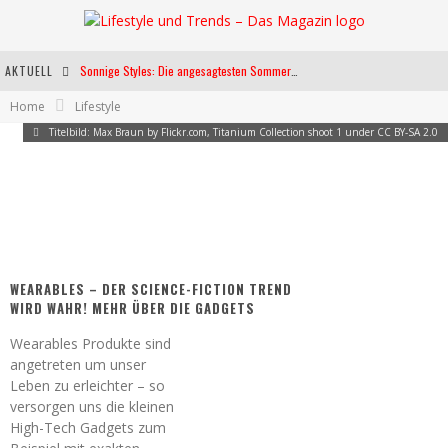
AKTUELL
Sonnige Styles: Die angesagtesten Sommerkleider für diese Saison
Home
Lifestyle
Die heißesten Bühnen Europas: Die Top Festivals des Sommers 2024
Titelbild: Max Braun by Flickr.com, Titanium Collection shoot 1 under CC BY-SA 2.0
Weltfrauentag - Eine Feier der Weiblichkeit
Kann unsere Ernährung das biologische Altern verlangsamen?
WEARABLES – DER SCIENCE-FICTION TREND
WIRD WAHR! MEHR ÜBER DIE GADGETS
Wearables Produkte sind
angetreten um unser
Leben zu erleichter – so
versorgen uns die kleinen
High-Tech Gadgets zum