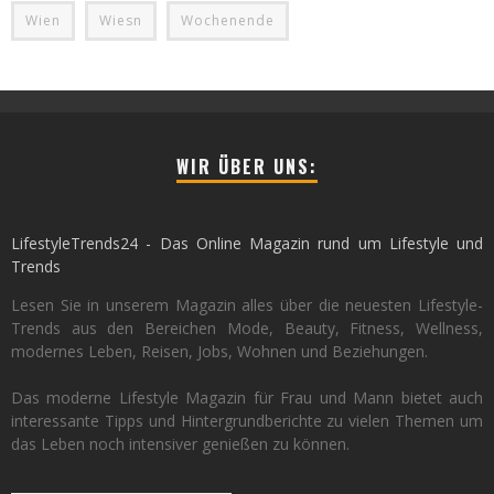
Wien
Wiesn
Wochenende
WIR ÜBER UNS:
LifestyleTrends24 - Das Online Magazin rund um Lifestyle und
Trends
Lesen Sie in unserem Magazin alles über die neuesten Lifestyle-
Trends aus den Bereichen Mode, Beauty, Fitness, Wellness,
modernes Leben, Reisen, Jobs, Wohnen und Beziehungen.
Das moderne Lifestyle Magazin für Frau und Mann bietet auch
interessante Tipps und Hintergrundberichte zu vielen Themen um
das Leben noch intensiver genießen zu können.