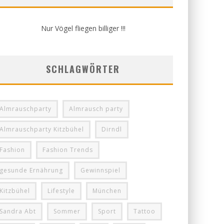
Nur Vögel fliegen billiger !!!
SCHLAGWÖRTER
Almrauschparty
Almrausch party
Almrauschparty Kitzbühel
Dirndl
Fashion
Fashion Trends
gesunde Ernährung
Gewinnspiel
Kitzbühel
Lifestyle
München
Sandra Abt
Sommer
Sport
Tattoo