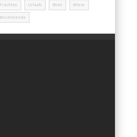
Trachten
Urlaub
Wien
Wiesn
Wochenende