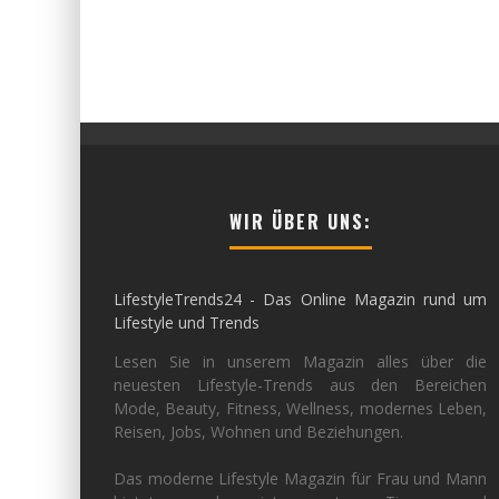
WIR ÜBER UNS:
LifestyleTrends24 - Das Online Magazin rund um
Lifestyle und Trends
Lesen Sie in unserem Magazin alles über die
neuesten Lifestyle-Trends aus den Bereichen
Mode, Beauty, Fitness, Wellness, modernes Leben,
Reisen, Jobs, Wohnen und Beziehungen.
Das moderne Lifestyle Magazin für Frau und Mann