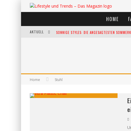
HOME
F
AKTUELL
SONNIGE STYLES: DIE ANGESAGTESTEN SOMMERKL
DIE HEISSESTEN BÜHNEN EUROPAS: DIE TOP FES
WELTFRAUENTAG - EINE FEIER DER WEIBLICHKEIT
KANN UNSERE ERNÄHRUNG DAS BIOLOGISCHE AL
Home
Stuhl
E
e
U