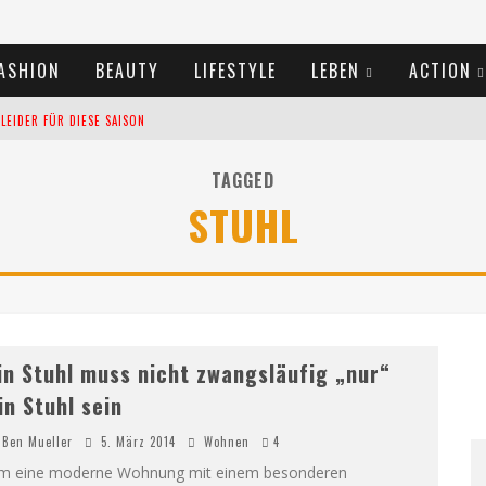
ASHION
BEAUTY
LIFESTYLE
LEBEN
ACTION
EIDER FÜR DIESE SAISON
TIVALS DES SOMMERS 2024
TAGGED
STUHL
TERN VERLANGSAMEN?
in Stuhl muss nicht zwangsläufig „nur“
in Stuhl sein
Ben Mueller
5. März 2014
Wohnen
4
m eine moderne Wohnung mit einem besonderen