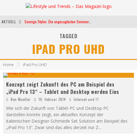
AKTUELL
Sonnige Styles: Die angesagtesten Sommerkleider für diese Saison
Die heißesten Bühnen Europas: Die Top Festivals des Sommers 2024
TAGGED
IPAD PRO UHD
Weltfrauentag - Eine Feier der Weiblichkeit
Kann unsere Ernährung das biologische Altern verlangsamen?
Home
iPad Pro UHD
Konzept zeigt Zukunft des PC am Beispiel des
„iPad Pro 13“ – Tablet und Desktop werden Eins
Ben Mueller
19. Februar 2014
Internet und IT
Wie sich die Zukunft von Tablet-PC und Desktop-PC
darstellen könnte zeigt, ein aktuelles Konzept der
italienischen Designer-Schmiede Set Solution am Beispiel des
„iPad Pro 13“. Zwar sind das alles derzeit nur Z
...