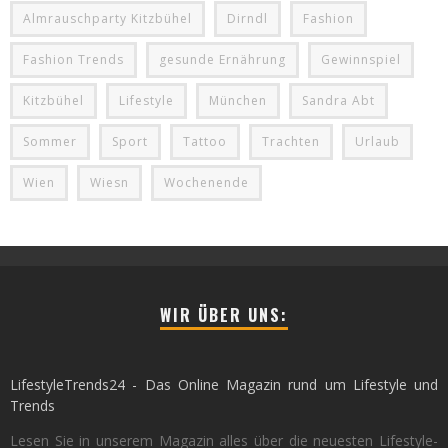
Almrauschparty Kitzbühel
Dirndl
Fashion
Fashion Trends
gesunde Ernährung
Gewinnspiel
Kitzbühel
Lifestyle
München
Sandra Abt
Sommer
Sport
Tattoo
Trachten
Urlaub
Wien
Wiesn
Wochenende
WIR ÜBER UNS:
LifestyleTrends24 - Das Online Magazin rund um Lifestyle und
Trends
Lesen Sie in unserem Magazin alles über die neuesten Lifestyle-