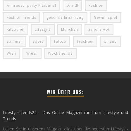
Almrauschparty Kitzbühel
Dirndl
Fashion
Fashion Trends
gesunde Ernährung
Gewinnspiel
Kitzbühel
Lifestyle
München
Sandra Abt
Sommer
Sport
Tattoo
Trachten
Urlaub
Wien
Wiesn
Wochenende
WIR ÜBER UNS:
LifestyleTrends24 - Das Online Magazin rund um Lifestyle und
Trends
Lesen Sie in unserem Magazin alles über die neuesten Lifestyle-