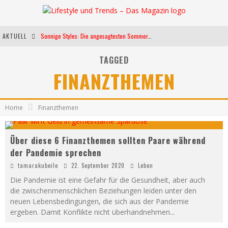
AKTUELL
Sonnige Styles: Die angesagtesten Sommerkleider für diese Saison
Die heißesten Bühnen Europas: Die Top Festivals des Sommers 2024
TAGGED
FINANZTHEMEN
Weltfrauentag - Eine Feier der Weiblichkeit
Kann unsere Ernährung das biologische Altern verlangsamen?
Home
Finanzthemen
Über diese 6 Finanzthemen sollten Paare während
der Pandemie sprechen
tamarakubeile
22. September 2020
Leben
Die Pandemie ist eine Gefahr für die Gesundheit, aber auch
die zwischenmenschlichen Beziehungen leiden unter den
neuen Lebensbedingungen, die sich aus der Pandemie
ergeben. Damit Konflikte nicht überhandnehmen
...