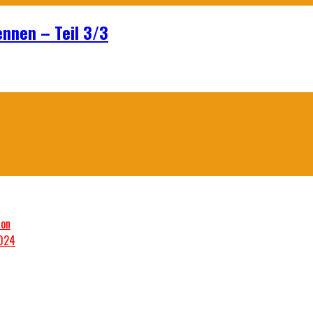
ennen – Teil 3/3
son
2024