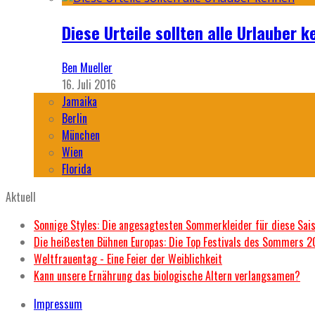
Diese Urteile sollten alle Urlauber k
Ben Mueller
16. Juli 2016
Jamaika
Berlin
München
Wien
Florida
Aktuell
Sonnige Styles: Die angesagtesten Sommerkleider für diese Sai
Die heißesten Bühnen Europas: Die Top Festivals des Sommers 
Weltfrauentag - Eine Feier der Weiblichkeit
Kann unsere Ernährung das biologische Altern verlangsamen?
Impressum