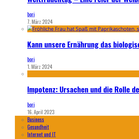
bori
7. März 2024
Kann unsere Ernährung das biologi
bori
1. März 2024
Impotenz: Ursachen und die Rolle d
bori
16. April 2023
Business
Gesundheit
Internet und IT