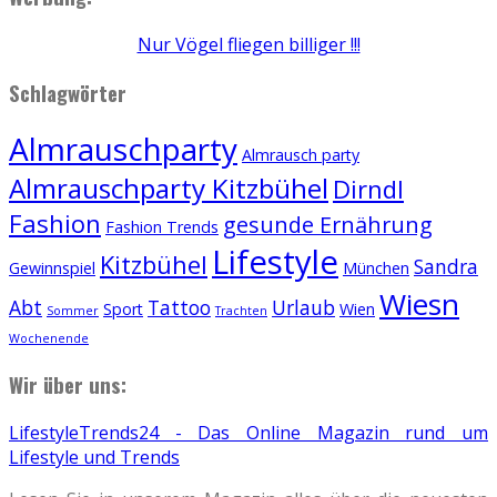
Nur Vögel fliegen billiger !!!
Schlagwörter
Almrauschparty
Almrausch party
Almrauschparty Kitzbühel
Dirndl
Fashion
gesunde Ernährung
Fashion Trends
Lifestyle
Kitzbühel
Sandra
Gewinnspiel
München
Wiesn
Abt
Tattoo
Urlaub
Sport
Wien
Sommer
Trachten
Wochenende
Wir über uns:
LifestyleTrends24 - Das Online Magazin rund um
Lifestyle und Trends