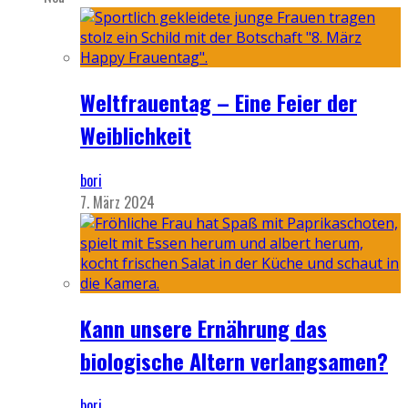
Weltfrauentag – Eine Feier der
Weiblichkeit
bori
7. März 2024
Kann unsere Ernährung das
biologische Altern verlangsamen?
bori