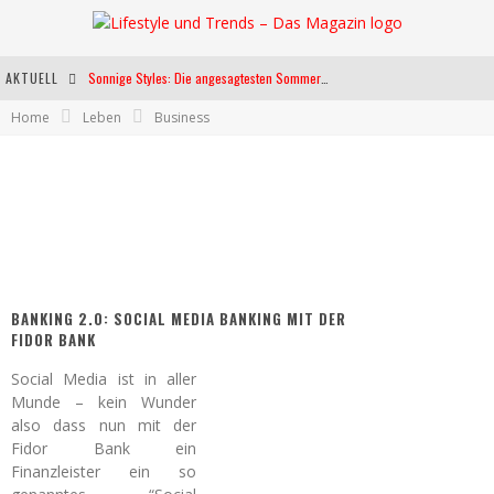
AKTUELL
Sonnige Styles: Die angesagtesten Sommerkleider für diese Saison
Home
Leben
Business
Die heißesten Bühnen Europas: Die Top Festivals des Sommers 2024
Weltfrauentag - Eine Feier der Weiblichkeit
Kann unsere Ernährung das biologische Altern verlangsamen?
BANKING 2.0: SOCIAL MEDIA BANKING MIT DER
FIDOR BANK
Social Media ist in aller
Munde – kein Wunder
also dass nun mit der
Fidor Bank ein
Finanzleister ein so