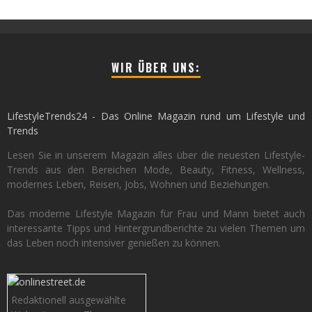
WIR ÜBER UNS:
LifestyleTrends24 - Das Online Magazin rund um Lifestyle und
Trends
Lesen Sie in unserem Magazin alles über die neuesten Lifestyle-
Trends aus den Bereichen Mode, Beauty, Fitness, Wellness,
modernes Leben, Reisen, Jobs, Wohnen und Beziehungen.
Das moderne Lifestyle Magazin für Frau und Mann bietet auch
interessante Tipps und Hintergrundberichte zu vielen Themen um
das Leben noch intensiver genießen zu können.
Redaktionell ausgewählte