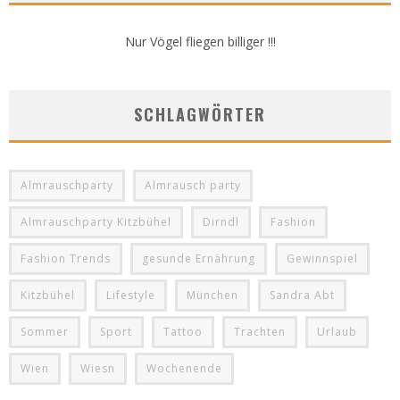
Nur Vögel fliegen billiger !!!
SCHLAGWÖRTER
Almrauschparty
Almrausch party
Almrauschparty Kitzbühel
Dirndl
Fashion
Fashion Trends
gesunde Ernährung
Gewinnspiel
Kitzbühel
Lifestyle
München
Sandra Abt
Sommer
Sport
Tattoo
Trachten
Urlaub
Wien
Wiesn
Wochenende