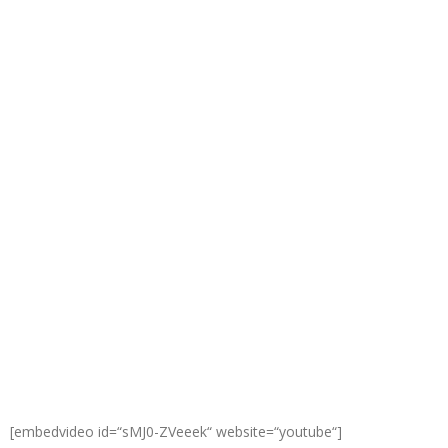
[embedvideo id=“sMJ0-ZVeeek“ website=“youtube“]