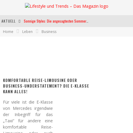
AKTUELL
Sonnige Styles: Die angesagtesten Sommerkleider für diese Saison
Home
Leben
Business
Die heißesten Bühnen Europas: Die Top Festivals des Sommers 2024
Weltfrauentag - Eine Feier der Weiblichkeit
Kann unsere Ernährung das biologische Altern verlangsamen?
KOMFORTABLE REISE-LIMOUSINE ODER
BUSINESS-UNDERSTATEMENT? DIE E-KLASSE
KANN ALLES!
Für viele ist die E-Klasse
von Mercedes irgendwie
der Inbegriff für das
„Taxi“ für andere eine
komfortable Reise-