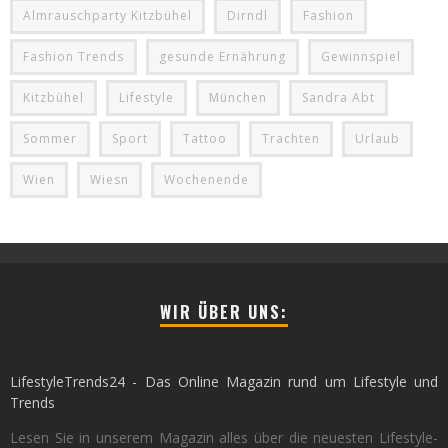
Almrauschparty Kitzbühel
Dirndl
Fashion
Fashion Trends
gesunde Ernährung
Gewinnspiel
Kitzbühel
Lifestyle
München
Sandra Abt
Sommer
Sport
Tattoo
Trachten
Urlaub
Wien
Wiesn
Wochenende
WIR ÜBER UNS:
LifestyleTrends24 - Das Online Magazin rund um Lifestyle und
Trends
Lesen Sie in unserem Magazin alles über die neuesten Lifestyle-