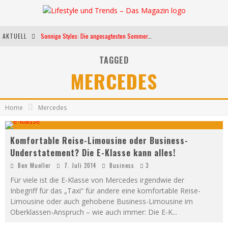
AKTUELL
Sonnige Styles: Die angesagtesten Sommerkleider für diese Saison
Die heißesten Bühnen Europas: Die Top Festivals des Sommers 2024
TAGGED
MERCEDES
Weltfrauentag - Eine Feier der Weiblichkeit
Kann unsere Ernährung das biologische Altern verlangsamen?
Home
Mercedes
Komfortable Reise-Limousine oder Business-
Understatement? Die E-Klasse kann alles!
Ben Mueller
7. Juli 2014
Business
3
Für viele ist die E-Klasse von Mercedes irgendwie der
Inbegriff für das „Taxi“ für andere eine komfortable Reise-
Limousine oder auch gehobene Business-Limousine im
Oberklassen-Anspruch – wie auch immer: Die E-K
...