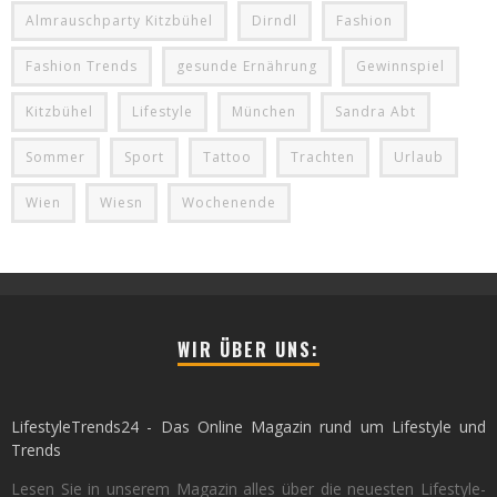
Almrauschparty Kitzbühel
Dirndl
Fashion
Fashion Trends
gesunde Ernährung
Gewinnspiel
Kitzbühel
Lifestyle
München
Sandra Abt
Sommer
Sport
Tattoo
Trachten
Urlaub
Wien
Wiesn
Wochenende
WIR ÜBER UNS:
LifestyleTrends24 - Das Online Magazin rund um Lifestyle und
Trends
Lesen Sie in unserem Magazin alles über die neuesten Lifestyle-