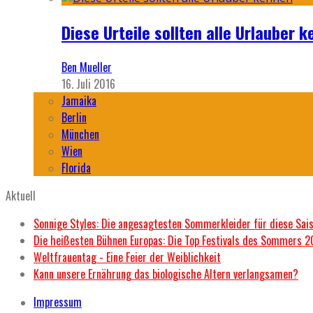
Diese Urteile sollten alle Urlauber k
Ben Mueller
16. Juli 2016
Jamaika
Berlin
München
Wien
Florida
Aktuell
Sonnige Styles: Die angesagtesten Sommerkleider für diese Sai
Die heißesten Bühnen Europas: Die Top Festivals des Sommers 
Weltfrauentag - Eine Feier der Weiblichkeit
Kann unsere Ernährung das biologische Altern verlangsamen?
Impressum