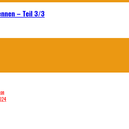
ennen – Teil 3/3
son
2024