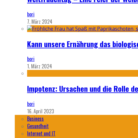
bori
7. März 2024
Kann unsere Ernährung das biologi
bori
1. März 2024
Impotenz: Ursachen und die Rolle d
bori
16. April 2023
Business
Gesundheit
Internet und IT