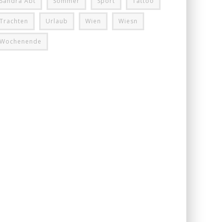
Sandra Abt
Sommer
Sport
Tattoo
Trachten
Urlaub
Wien
Wiesn
Wochenende