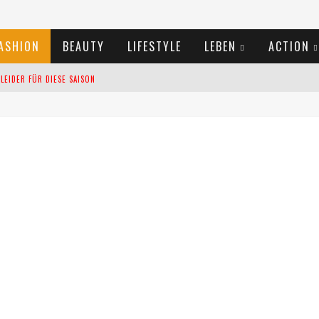
ASHION
BEAUTY
LIFESTYLE
LEBEN
ACTION
EIDER FÜR DIESE SAISON
TIVALS DES SOMMERS 2024
TERN VERLANGSAMEN?