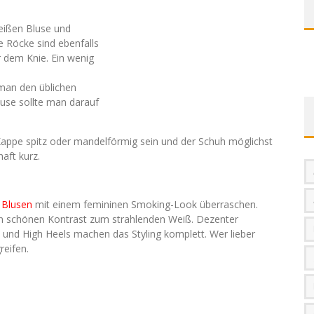
eißen Bluse und
e Röcke sind ebenfalls
er dem Knie. Ein wenig
 man den üblichen
luse sollte man darauf
 Kappe spitz oder mandelförmig sein und der Schuh möglichst
aft kurz.
 Blusen
mit einem femininen Smoking-Look überraschen.
nen schönen Kontrast zum strahlenden Weiß. Dezenter
und High Heels machen das Styling komplett. Wer lieber
eifen.