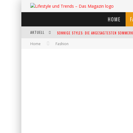
HOME
F
AKTUELL
SONNIGE STYLES: DIE ANGESAGTESTEN SOMMERKL
Home
Fashion
DIE HEISSESTEN BÜHNEN EUROPAS: DIE TOP FES
WELTFRAUENTAG - EINE FEIER DER WEIBLICHKEIT
KANN UNSERE ERNÄHRUNG DAS BIOLOGISCHE AL