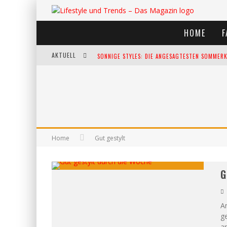
HOME
F
AKTUELL
SONNIGE STYLES: DIE ANGESAGTESTEN SOMMERKL
DIE HEISSESTEN BÜHNEN EUROPAS: DIE TOP FES
WELTFRAUENTAG - EINE FEIER DER WEIBLICHKEIT
KANN UNSERE ERNÄHRUNG DAS BIOLOGISCHE AL
Home
Gut gestylt
G
An
ge
a