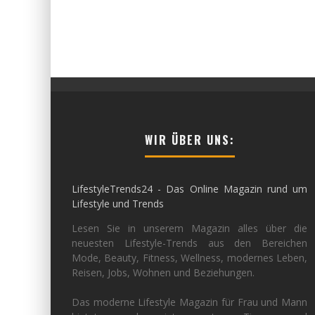
WIR ÜBER UNS:
LifestyleTrends24 - Das Online Magazin rund um
Lifestyle und Trends
Lesen Sie in unserem Magazin alles über die
neuesten Lifestyle-Trends aus den Bereichen
Mode, Beauty, Fitness, Wellness, modernes Leben,
Reisen, Jobs, Wohnen und Beziehungen.
Das moderne Lifestyle Magazin für Frau und Mann