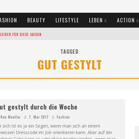
ASHION
BEAUTY
LIFESTYLE
LEBEN
ACTION
EIDER FÜR DIESE SAISON
TIVALS DES SOMMERS 2024
TAGGED
GUT GESTYLT
TERN VERLANGSAMEN?
ut gestylt durch die Woche
Ben Mueller
7. Mai 2017
Fashion
 sich ist es ja ein Segen, wenn man sich an einem
wissen Dresscode im Job orientieren kann. Aber auf der
nderen Seite kann es schnell langweilig werden, wenn man