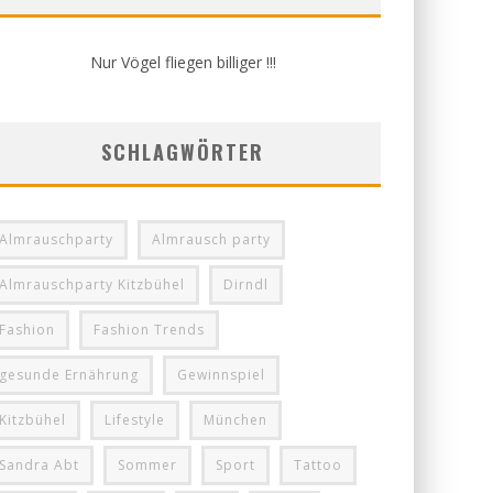
Nur Vögel fliegen billiger !!!
SCHLAGWÖRTER
Almrauschparty
Almrausch party
Almrauschparty Kitzbühel
Dirndl
Fashion
Fashion Trends
gesunde Ernährung
Gewinnspiel
Kitzbühel
Lifestyle
München
Sandra Abt
Sommer
Sport
Tattoo