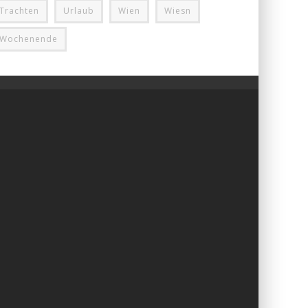
Trachten
Urlaub
Wien
Wiesn
Wochenende