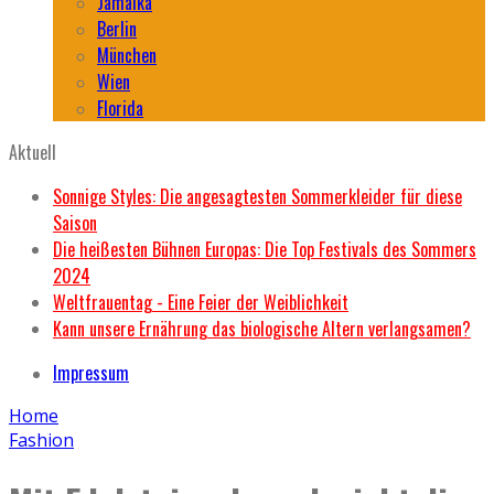
Jamaika
Berlin
München
Wien
Florida
Aktuell
Sonnige Styles: Die angesagtesten Sommerkleider für diese
Saison
Die heißesten Bühnen Europas: Die Top Festivals des Sommers
2024
Weltfrauentag - Eine Feier der Weiblichkeit
Kann unsere Ernährung das biologische Altern verlangsamen?
Impressum
Home
Fashion