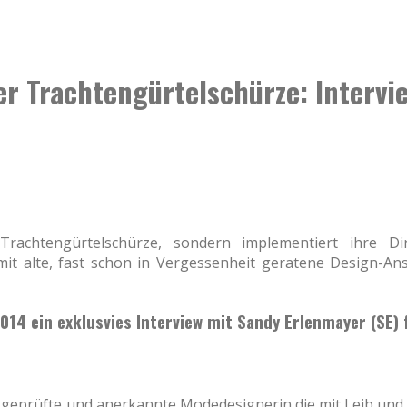
er Trachtengürtelschürze: Interv
Trachtengürtelschürze, sondern implementiert ihre Di
mit alte, fast schon in Vergessenheit geratene Design-Ans
14 ein exklusvies Interview mit Sandy Erlenmayer (SE) 
h geprüfte und anerkannte Modedesignerin die mit Leib und 