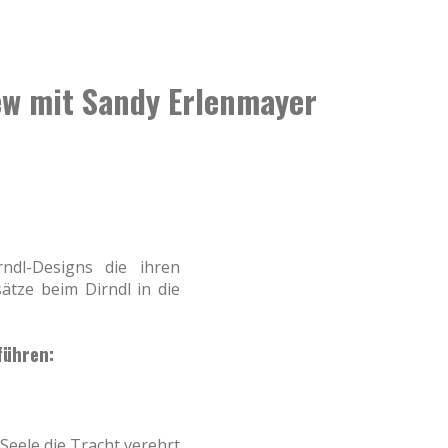
iew mit Sandy Erlenmayer
rndl-Designs die ihren
ätze beim Dirndl in die
führen:
Seele die Tracht verehrt