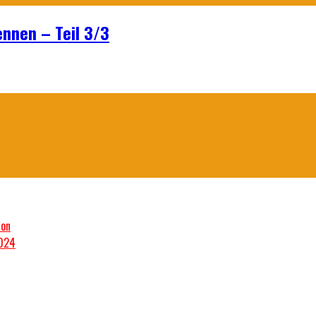
ennen – Teil 3/3
son
2024