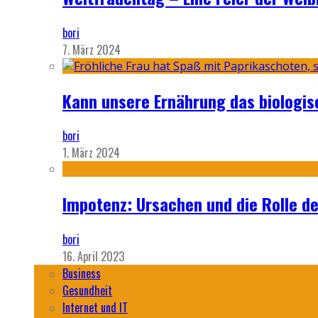
bori
7. März 2024
Kann unsere Ernährung das biologi
bori
1. März 2024
Impotenz: Ursachen und die Rolle d
bori
16. April 2023
Business
Gesundheit
Internet und IT