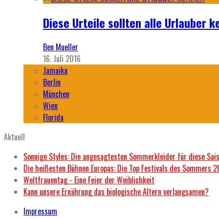
Diese Urteile sollten alle Urlauber k
Ben Mueller
16. Juli 2016
Jamaika
Berlin
München
Wien
Florida
Aktuell
Sonnige Styles: Die angesagtesten Sommerkleider für diese Sai
Die heißesten Bühnen Europas: Die Top Festivals des Sommers 
Weltfrauentag - Eine Feier der Weiblichkeit
Kann unsere Ernährung das biologische Altern verlangsamen?
Impressum