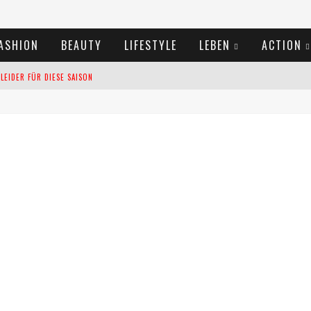
ASHION
BEAUTY
LIFESTYLE
LEBEN
ACTION
EIDER FÜR DIESE SAISON
TIVALS DES SOMMERS 2024
TERN VERLANGSAMEN?