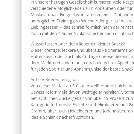
In unserer heutigen Gesellschaft kursieren viele Ratg
verschiedene Möglichkeiten zum Abnehmen oder für 
Muskelaufbau. Einige davon raten zu einer Diät, einem
unmöglichen Training pro Woche oder gar auf das Ve
Lieblingsessen – das schreit förmlich nach der reinste
Doch mit den 4 Super-Schlankmacher kann nichts sch
Wasserfasten oder doch lieber ein kleiner Snack?
Dieser cremige, leckere und überaus kalorienarme Sna
Hüttenkäse, oder auch als Cottage Cheese bekannt ist
dem Markt und zudem auch noch ein echter Appetitzüg
für jeden Sportler und Abnehmjunkie der beste Snack
Auf die Beeren fertig los!
Von dieser Vielfalt an Früchten weiß man oft nicht, 
Gewiss liefern viele davon wichtige Mineralien, Vita
beträchtlichen Zuckergehalt von über 15 Prozent zum
Kategorie fettärmste Früchte sind: Himbeeren und B
Gramm, aber auch Heidelbeeren und Johannisbeeren 
ideale Schlankmacherfrüchtchen.