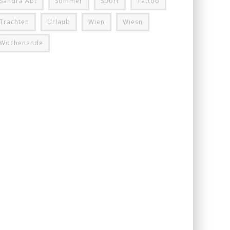
Sandra Abt
Sommer
Sport
Tattoo
Trachten
Urlaub
Wien
Wiesn
Wochenende