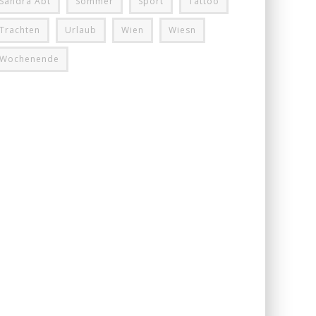
Sandra Abt
Sommer
Sport
Tattoo
Trachten
Urlaub
Wien
Wiesn
Wochenende