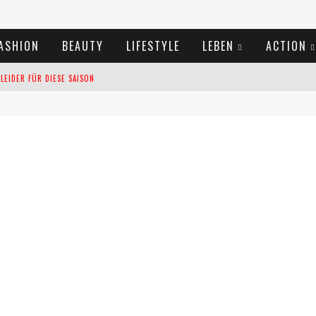
ASHION
BEAUTY
LIFESTYLE
LEBEN
ACTION
EIDER FÜR DIESE SAISON
TIVALS DES SOMMERS 2024
TERN VERLANGSAMEN?