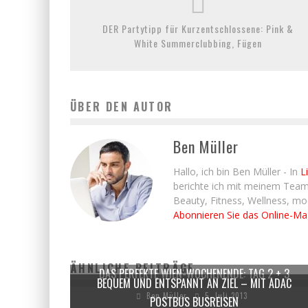
DER Partytipp für Kurzentschlossene: Pink &
White Summerclubbing, Fügen
ÜBER DEN AUTOR
Ben Müller
Hallo, ich bin Ben Müller - In
L
berichte ich mit meinem Team
Beauty, Fitness, Wellness, m
Abonnieren Sie das Online-M
ÄHNLICHE BEITRÄGE
DAS PERFEKTE WIEN-WOCHENENDE: TAG 2 + 3
BEQUEM UND ENTSPANNT AN ZIEL – MIT ADAC
Ben Müller
5. Juli 2013
POSTBUS BUSREISEN