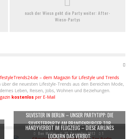
nach der Wiesn geht die Party weiter: After-
Wiesn-Partys
ifestyleTrends24.de – dem Magazin für Lifestyle und Trends
 über die neuesten Lifestyle-Trends aus den Bereichen Mode,
odernes Leben, Reisen, Jobs, Wohnen und Beziehungen.
agazin
kostenlos
per E-Mail
SILVESTER IN BERLIN – UNSER PARTYTIPP: DIE
SILVESTERPARTY AM BRANDENBURGER TOR
HANDYVERBOT IM FLUGZEUG – DIESE AIRLINES
Ben Müller
12. Dezember 2013
1
LOCKERN DAS VERBOT: