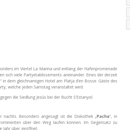
onders im Viertel La Marina und entlang der Hafenpromenade
hen sich viele Partyetablissements aneinander. Eines der derzeit
a
“ in dem gleichnamigen Hotel am Platja d’en Bosse. Gäste des
arty, welche jeden Samstag veranstaltet wird.
dagegen die Siedlung Jesús bei der Bucht S’Estanyol.
r nachts. Besonders angesagt ist die Diskothek „
Pacha
“, in
rominenten über den Weg laufen können. Im Gegensatz zu
e Jahr über geöffnet.