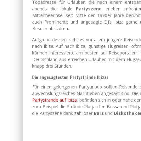
Topadresse für Urlauber, die nach einem entsp
abends die lokale
Partyszene
erleben möchten
Mittelmeerinsel seit Mitte der 1990er Jahre berühm
auch Prominente und angesagte DJ’s Ibiza gerne 
Besuch abstatten.
Aufgrund dessen zieht es vor allem jüngere Reisend
nach Ibiza. Auf nach Ibiza, günstige Flugreisen, oft
können Interessierte am besten auf Reiseportalen i
Deutschland aus erreichen Urlauber mit dem Flugzeug
knapp drei Stunden.
Die angesagtesten Partystrände Ibizas
Für einen gelungenen Partyurlaub sollten Reisende b
abwechslungsreiches Nachtleben angesagt sind. Die e
Partystrände auf Ibiza
, befinden sich in oder nahe d
zum Beispiel die Strände Platja d’en Bossa und Platja 
die Partyszene dank zahlloser
Bars
und
Diskotheke