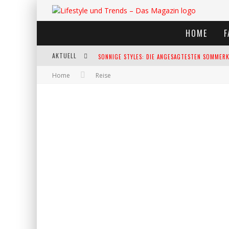
HOME
F
AKTUELL
SONNIGE STYLES: DIE ANGESAGTESTEN SOMMERKL
Home
Reise
DIE HEISSESTEN BÜHNEN EUROPAS: DIE TOP FES
WELTFRAUENTAG - EINE FEIER DER WEIBLICHKEIT
KANN UNSERE ERNÄHRUNG DAS BIOLOGISCHE AL