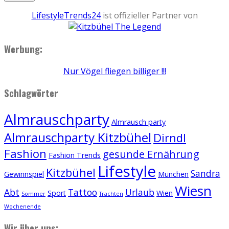
LifestyleTrends24
ist offizieller Partner von
Werbung:
Nur Vögel fliegen billiger !!!
Schlagwörter
Almrauschparty
Almrausch party
Almrauschparty Kitzbühel
Dirndl
Fashion
gesunde Ernährung
Fashion Trends
Lifestyle
Kitzbühel
Sandra
Gewinnspiel
München
Wiesn
Abt
Tattoo
Urlaub
Sport
Wien
Sommer
Trachten
Wochenende
Wir über uns: