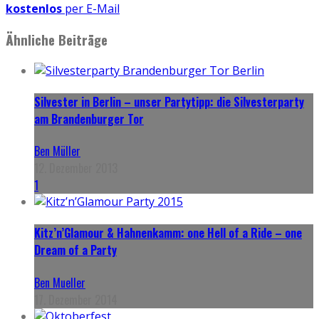
kostenlos
per E-Mail
Ähnliche Beiträge
Silvester in Berlin – unser Partytipp: die Silvesterparty
am Brandenburger Tor
Ben Müller
12. Dezember 2013
1
Kitz’n’Glamour & Hahnenkamm: one Hell of a Ride – one
Dream of a Party
Ben Mueller
17. Dezember 2014