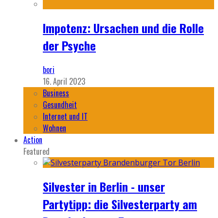
Impotenz: Ursachen und die Rolle
der Psyche
bori
16. April 2023
Business
Gesundheit
Internet und IT
Wohnen
Action
Featured
Silvester in Berlin - unser
Partytipp: die Silvesterparty am