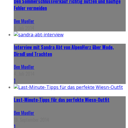
Den Sommerschlussverkauf richtig nutzen und häufige
Fehler vermeiden
Ben Mueller
8. Juli 2014
Interview mit Sandra Abt von AlpenHerz über Mode,
Dirndl und Trachten
Ben Mueller
4. Juli 2014
1
Last-Minute-Tipps für das perfekte Wiesn-Outfit
Ben Mueller
19. September 2014
1