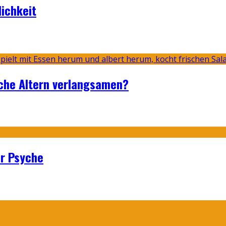
lichkeit
sche Altern verlangsamen?
er Psyche