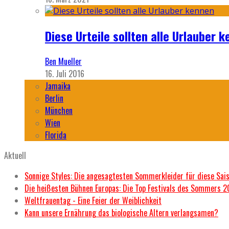
Diese Urteile sollten alle Urlauber k
Ben Mueller
16. Juli 2016
Jamaika
Berlin
München
Wien
Florida
Aktuell
Sonnige Styles: Die angesagtesten Sommerkleider für diese Sai
Die heißesten Bühnen Europas: Die Top Festivals des Sommers 
Weltfrauentag - Eine Feier der Weiblichkeit
Kann unsere Ernährung das biologische Altern verlangsamen?