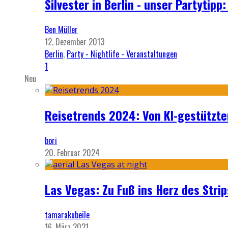
Silvester in Berlin - unser Partytip
Ben Müller
12. Dezember 2013
Berlin
,
Party - Nightlife - Veranstaltungen
1
Neu
Reisetrends 2024: Von KI-gestützte
bori
20. Februar 2024
Las Vegas: Zu Fuß ins Herz des Strip
tamarakubeile
16. März 2021