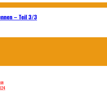
ennen – Teil 3/3
son
2024