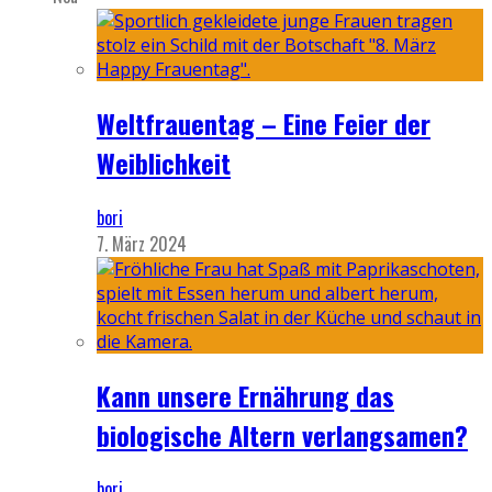
Weltfrauentag – Eine Feier der
Weiblichkeit
bori
7. März 2024
Kann unsere Ernährung das
biologische Altern verlangsamen?
bori