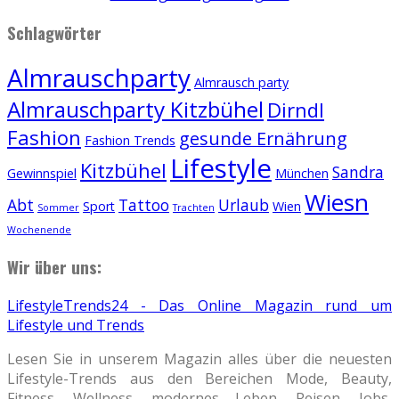
Schlagwörter
Almrauschparty
Almrausch party
Almrauschparty Kitzbühel
Dirndl
Fashion
gesunde Ernährung
Fashion Trends
Lifestyle
Kitzbühel
Sandra
Gewinnspiel
München
Wiesn
Abt
Tattoo
Urlaub
Sport
Wien
Sommer
Trachten
Wochenende
Wir über uns:
LifestyleTrends24 - Das Online Magazin rund um
Lifestyle und Trends
Lesen Sie in unserem Magazin alles über die neuesten
Lifestyle-Trends aus den Bereichen Mode, Beauty,
Fitness, Wellness, modernes Leben, Reisen, Jobs,