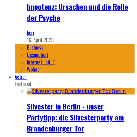
Impotenz: Ursachen und die Rolle
der Psyche
bori
16. April 2023
Business
Gesundheit
Internet und IT
Wohnen
Action
Featured
Silvester in Berlin - unser
Partytipp: die Silvesterparty am
Brandenburger Tor