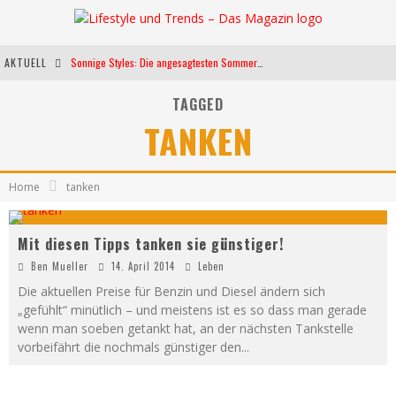
AKTUELL
Sonnige Styles: Die angesagtesten Sommerkleider für diese Saison
Die heißesten Bühnen Europas: Die Top Festivals des Sommers 2024
TAGGED
TANKEN
Weltfrauentag - Eine Feier der Weiblichkeit
Kann unsere Ernährung das biologische Altern verlangsamen?
Home
tanken
Mit diesen Tipps tanken sie günstiger!
Ben Mueller
14. April 2014
Leben
Die aktuellen Preise für Benzin und Diesel ändern sich
„gefühlt“ minütlich – und meistens ist es so dass man gerade
wenn man soeben getankt hat, an der nächsten Tankstelle
vorbeifährt die nochmals günstiger den
...