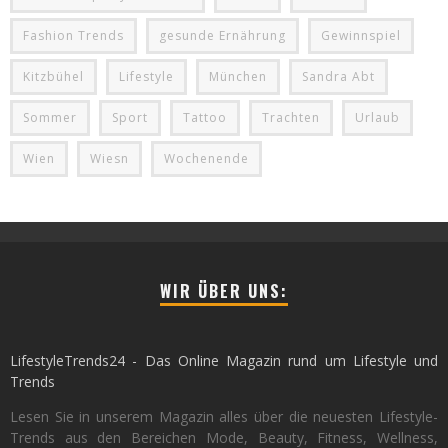
Fashion Trends
gesunde Ernährung
Gewinnspiel
Kitzbühel
Lifestyle
München
Sandra Abt
Sommer
Sport
Tattoo
Trachten
Urlaub
Wien
Wiesn
Wochenende
WIR ÜBER UNS:
LifestyleTrends24 - Das Online Magazin rund um Lifestyle und
Trends
Lesen Sie in unserem Magazin alles über die neuesten Lifestyle-
Trends aus den Bereichen Mode, Beauty, Fitness, Wellness,