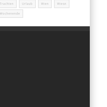
Trachten
Urlaub
Wien
Wiesn
Wochenende