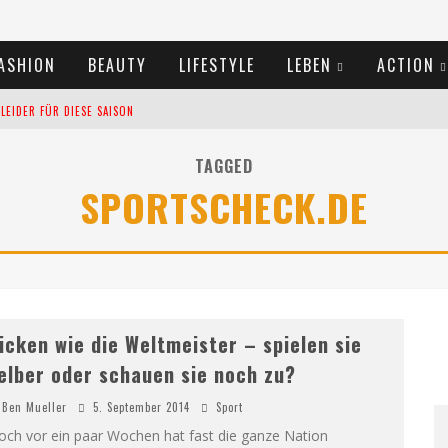
ASHION
BEAUTY
LIFESTYLE
LEBEN
ACTION
EIDER FÜR DIESE SAISON
TIVALS DES SOMMERS 2024
TAGGED
SPORTSCHECK.DE
TERN VERLANGSAMEN?
icken wie die Weltmeister – spielen sie
elber oder schauen sie noch zu?
Ben Mueller
5. September 2014
Sport
och vor ein paar Wochen hat fast die ganze Nation