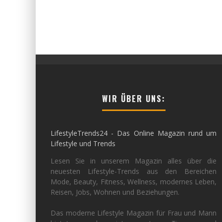
WIR ÜBER UNS:
LifestyleTrends24 - Das Online Magazin rund um
Lifestyle und Trends
Lesen Sie in unserem Magazin alles über die
neuesten Lifestyle-Trends aus den Bereichen
Mode, Beauty, Fitness, Wellness, modernes Leben,
Reisen, Jobs, Wohnen und Beziehungen.
Das moderne Lifestyle Magazin für Frau und Mann