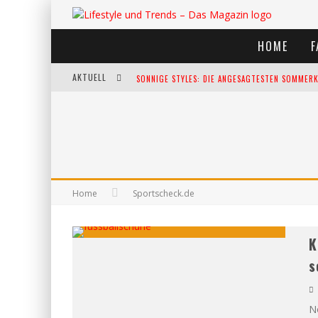
HOME
F
AKTUELL
SONNIGE STYLES: DIE ANGESAGTESTEN SOMMERKL
DIE HEISSESTEN BÜHNEN EUROPAS: DIE TOP FES
WELTFRAUENTAG - EINE FEIER DER WEIBLICHKEIT
KANN UNSERE ERNÄHRUNG DAS BIOLOGISCHE AL
Home
Sportscheck.de
K
s
N