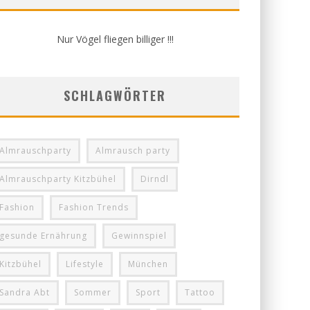
Nur Vögel fliegen billiger !!!
SCHLAGWÖRTER
Almrauschparty
Almrausch party
Almrauschparty Kitzbühel
Dirndl
Fashion
Fashion Trends
gesunde Ernährung
Gewinnspiel
Kitzbühel
Lifestyle
München
Sandra Abt
Sommer
Sport
Tattoo