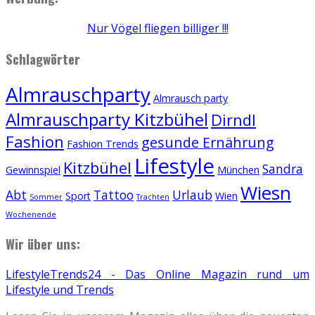
Nur Vögel fliegen billiger !!!
Schlagwörter
Almrauschparty
Almrausch party
Almrauschparty Kitzbühel
Dirndl
Fashion
gesunde Ernährung
Fashion Trends
Lifestyle
Kitzbühel
Sandra
Gewinnspiel
München
Wiesn
Abt
Tattoo
Urlaub
Sport
Wien
Sommer
Trachten
Wochenende
Wir über uns:
LifestyleTrends24 - Das Online Magazin rund um
Lifestyle und Trends