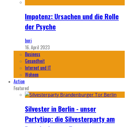
Impotenz: Ursachen und die Rolle
der Psyche
bori
16. April 2023
Business
Gesundheit
Internet und IT
Wohnen
Action
Featured
Silvester in Berlin - unser
Partytipp: die Silvesterparty am