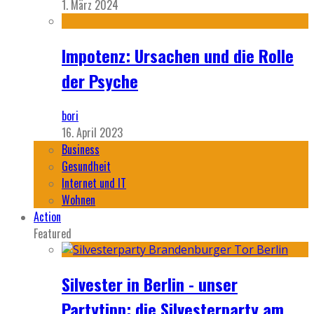
1. März 2024
Impotenz: Ursachen und die Rolle
der Psyche
bori
16. April 2023
Business
Gesundheit
Internet und IT
Wohnen
Action
Featured
Silvester in Berlin - unser
Partytipp: die Silvesterparty am