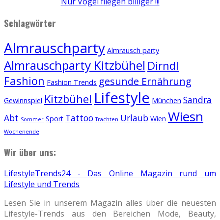
Nur Vögel fliegen billiger !!!
Schlagwörter
Almrauschparty
Almrausch party
Almrauschparty Kitzbühel
Dirndl
Fashion
gesunde Ernährung
Fashion Trends
Lifestyle
Kitzbühel
Sandra
Gewinnspiel
München
Wiesn
Abt
Tattoo
Urlaub
Sport
Wien
Sommer
Trachten
Wochenende
Wir über uns:
LifestyleTrends24 - Das Online Magazin rund um
Lifestyle und Trends
Lesen Sie in unserem Magazin alles über die neuesten
Lifestyle-Trends aus den Bereichen Mode, Beauty,