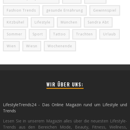
Fashion Trends
gesunde Ernährung
Gewinnspiel
Kitzbühel
Lifestyle
München
Sandra Abt
Sommer
Sport
Tattoo
Trachten
Urlaub
Wien
Wiesn
Wochenende
WIR ÜBER UNS:
LifestyleTrends24 - Das Online Magazin rund um Lifestyle und
Trends
Lesen Sie in unserem Magazin alles über die neuesten Lifestyle-
Trends aus den Bereichen Mode, Beauty, Fitness, Wellness,