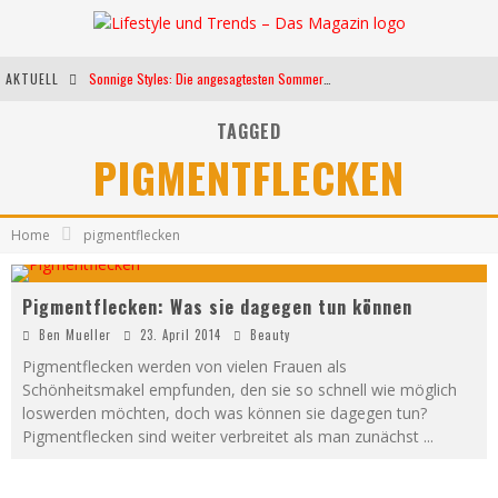
AKTUELL
Sonnige Styles: Die angesagtesten Sommerkleider für diese Saison
Die heißesten Bühnen Europas: Die Top Festivals des Sommers 2024
TAGGED
PIGMENTFLECKEN
Weltfrauentag - Eine Feier der Weiblichkeit
Kann unsere Ernährung das biologische Altern verlangsamen?
Home
pigmentflecken
Pigmentflecken: Was sie dagegen tun können
Ben Mueller
23. April 2014
Beauty
Pigmentflecken werden von vielen Frauen als
Schönheitsmakel empfunden, den sie so schnell wie möglich
loswerden möchten, doch was können sie dagegen tun?
Pigmentflecken sind weiter verbreitet als man zunächst
...