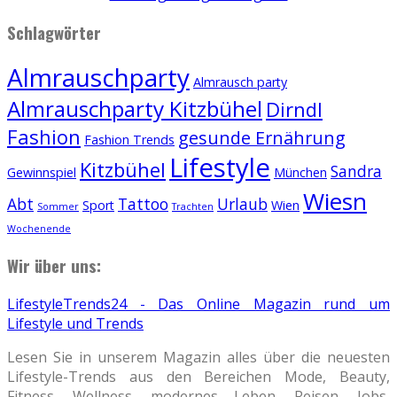
Schlagwörter
Almrauschparty
Almrausch party
Almrauschparty Kitzbühel
Dirndl
Fashion
gesunde Ernährung
Fashion Trends
Lifestyle
Kitzbühel
Sandra
Gewinnspiel
München
Wiesn
Abt
Tattoo
Urlaub
Sport
Wien
Sommer
Trachten
Wochenende
Wir über uns:
LifestyleTrends24 - Das Online Magazin rund um
Lifestyle und Trends
Lesen Sie in unserem Magazin alles über die neuesten
Lifestyle-Trends aus den Bereichen Mode, Beauty,
Fitness, Wellness, modernes Leben, Reisen, Jobs,