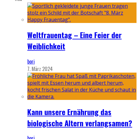
Weltfrauentag – Eine Feier der
Weiblichkeit
bori
7. März 2024
Kann unsere Ernährung das
biologische Altern verlangsamen?
bori