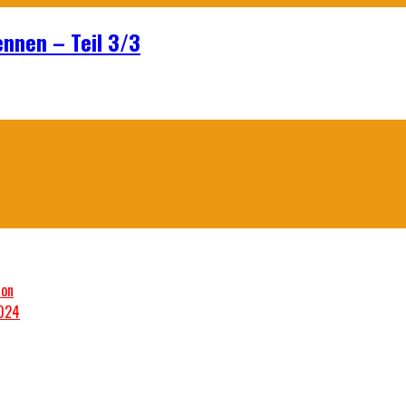
ennen – Teil 3/3
son
2024