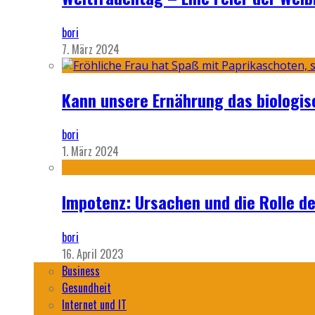
bori
7. März 2024
Kann unsere Ernährung das biologi
bori
1. März 2024
Impotenz: Ursachen und die Rolle d
bori
16. April 2023
Business
Gesundheit
Internet und IT