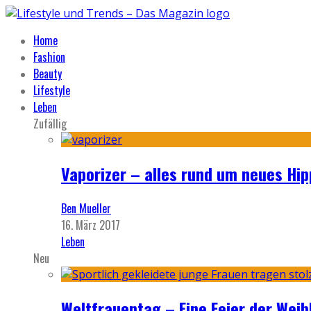
Home
Fashion
Beauty
Lifestyle
Leben
Zufällig
Vaporizer – alles rund um neues Hip
Ben Mueller
16. März 2017
Leben
Neu
Weltfrauentag – Eine Feier der Weib