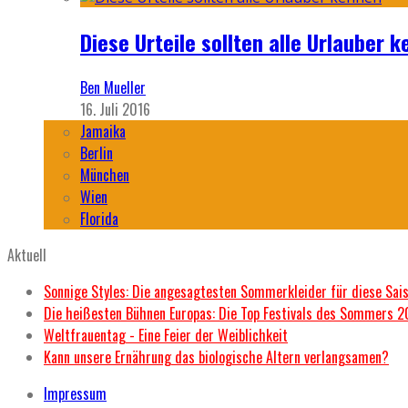
Diese Urteile sollten alle Urlauber k
Ben Mueller
16. Juli 2016
Jamaika
Berlin
München
Wien
Florida
Aktuell
Sonnige Styles: Die angesagtesten Sommerkleider für diese Sai
Die heißesten Bühnen Europas: Die Top Festivals des Sommers 
Weltfrauentag - Eine Feier der Weiblichkeit
Kann unsere Ernährung das biologische Altern verlangsamen?
Impressum