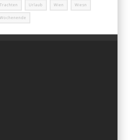
Trachten
Urlaub
Wien
Wiesn
Wochenende