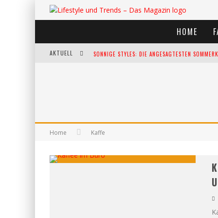
HOME
F
AKTUELL
SONNIGE STYLES: DIE ANGESAGTESTEN SOMMERKL
DIE HEISSESTEN BÜHNEN EUROPAS: DIE TOP FES
WELTFRAUENTAG - EINE FEIER DER WEIBLICHKEIT
KANN UNSERE ERNÄHRUNG DAS BIOLOGISCHE AL
Home
Kaffe
K
U
Ka