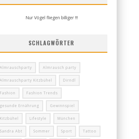
Nur Vögel fliegen billiger !!!
SCHLAGWÖRTER
Almrauschparty
Almrausch party
Almrauschparty Kitzbühel
Dirndl
Fashion
Fashion Trends
gesunde Ernährung
Gewinnspiel
Kitzbühel
Lifestyle
München
Sandra Abt
Sommer
Sport
Tattoo