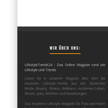
WIR ÜBER UNS:
LifestyleTrends24 - Das Online Magazin rund um
Lifestyle und Trends
Lesen Sie in unserem Magazin alles über die
neuesten Lifestyle-Trends aus den Bereichen
Mode, Beauty, Fitness, Wellness, modernes Leben,
Reisen, Jobs, Wohnen und Beziehungen.
Das moderne Lifestyle Magazin für Frau und Mann