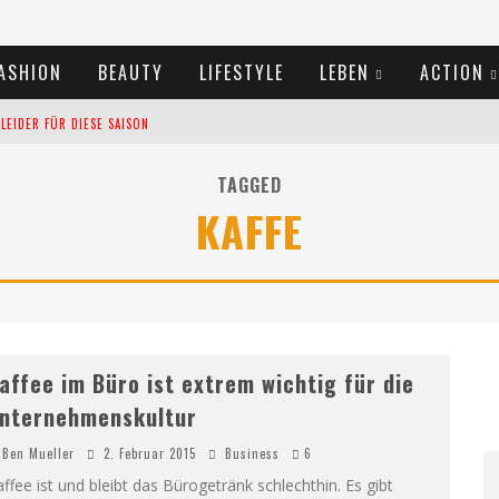
ASHION
BEAUTY
LIFESTYLE
LEBEN
ACTION
EIDER FÜR DIESE SAISON
TIVALS DES SOMMERS 2024
TAGGED
KAFFE
TERN VERLANGSAMEN?
affee im Büro ist extrem wichtig für die
nternehmenskultur
Ben Mueller
2. Februar 2015
Business
6
ffee ist und bleibt das Bürogetränk schlechthin. Es gibt