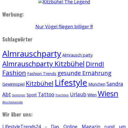
Werbung:
Nur Vögel fliegen billiger !!!
Schlagwörter
Almrauschparty
Almrausch party
Almrauschparty Kitzbühel
Dirndl
Fashion
gesunde Ernährung
Fashion Trends
Lifestyle
Kitzbühel
Sandra
Gewinnspiel
München
Wiesn
Abt
Tattoo
Urlaub
Sport
Wien
Sommer
Trachten
Wochenende
Wir über uns:
LifestyleTrends24 - Das Online Magazin rund um