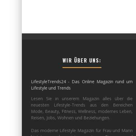
WIR ÜBER UNS:
LifestyleTrends24 - Das Online Magazin rund um
Lifestyle und Trends
Lesen Sie in unserem Magazin alles über die
neuesten Lifestyle-Trends aus den Bereichen
Mode, Beauty, Fitness, Wellness, modernes Leben,
Reisen, Jobs, Wohnen und Beziehungen.
Das moderne Lifestyle Magazin für Frau und Mann