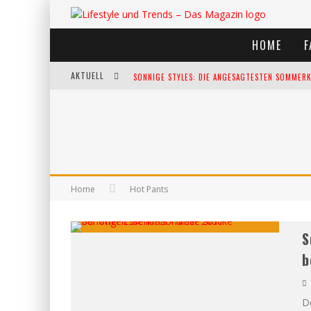
HOME
F
AKTUELL
SONNIGE STYLES: DIE ANGESAGTESTEN SOMMERKL
DIE HEISSESTEN BÜHNEN EUROPAS: DIE TOP FES
WELTFRAUENTAG - EINE FEIER DER WEIBLICHKEIT
KANN UNSERE ERNÄHRUNG DAS BIOLOGISCHE AL
Home
Hot Pants
S
b
D