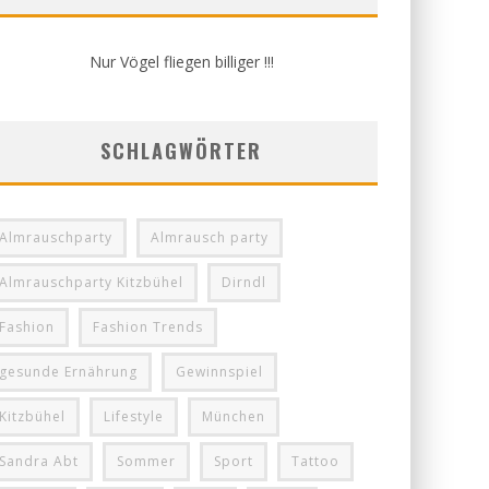
Nur Vögel fliegen billiger !!!
SCHLAGWÖRTER
Almrauschparty
Almrausch party
Almrauschparty Kitzbühel
Dirndl
Fashion
Fashion Trends
gesunde Ernährung
Gewinnspiel
Kitzbühel
Lifestyle
München
Sandra Abt
Sommer
Sport
Tattoo