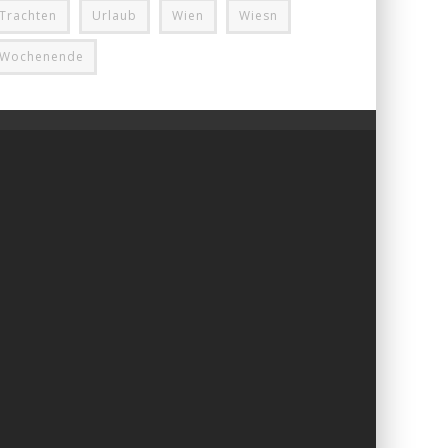
Trachten
Urlaub
Wien
Wiesn
Wochenende