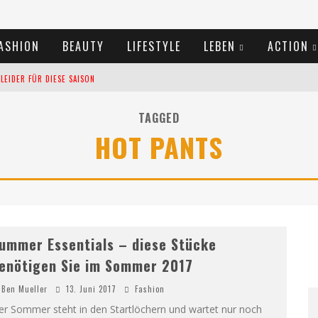
ASHION
BEAUTY
LIFESTYLE
LEBEN
ACTION
EIDER FÜR DIESE SAISON
TIVALS DES SOMMERS 2024
TAGGED
HOT PANTS
TERN VERLANGSAMEN?
ummer Essentials – diese Stücke
enötigen Sie im Sommer 2017
Ben Mueller
13. Juni 2017
Fashion
er Sommer steht in den Startlöchern und wartet nur noch