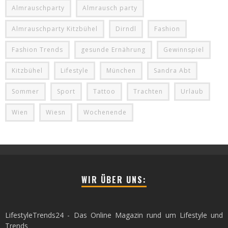
Almrauschparty
Almrausch party
Almrauschparty Kitzbühel
Dirndl
Fashion
Fashion Trends
gesunde Ernährung
Gewinnspiel
Kitzbühel
Lifestyle
München
Sandra Abt
Sommer
Sport
Tattoo
Trachten
Urlaub
Wien
Wiesn
Wochenende
WIR ÜBER UNS:
LifestyleTrends24 - Das Online Magazin rund um Lifestyle und
Trends