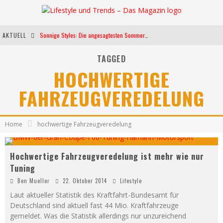
AKTUELL
Sonnige Styles: Die angesagtesten Sommerkleider für diese Saison
Die heißesten Bühnen Europas: Die Top Festivals des Sommers 2024
TAGGED
HOCHWERTIGE
Weltfrauentag - Eine Feier der Weiblichkeit
FAHRZEUGVEREDELUNG
Kann unsere Ernährung das biologische Altern verlangsamen?
Home
hochwertige Fahrzeugveredelung
Hochwertige Fahrzeugveredelung ist mehr wie nur
Tuning
Ben Mueller
22. Oktober 2014
Lifestyle
Laut aktueller Statistik des Kraftfahrt-Bundesamt für
Deutschland sind aktuell fast 44 Mio. Kraftfahrzeuge
gemeldet. Was die Statistik allerdings nur unzureichend