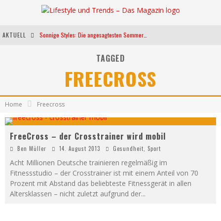
AKTUELL
Sonnige Styles: Die angesagtesten Sommerkleider für diese Saison
Die heißesten Bühnen Europas: Die Top Festivals des Sommers 2024
TAGGED
FREECROSS
Weltfrauentag - Eine Feier der Weiblichkeit
Kann unsere Ernährung das biologische Altern verlangsamen?
Home
Freecross
FreeCross – der Crosstrainer wird mobil
Ben Müller
14. August 2013
Gesundheit
,
Sport
Acht Millionen Deutsche trainieren regelmäßig im
Fitnessstudio – der Crosstrainer ist mit einem Anteil von 70
Prozent mit Abstand das beliebteste Fitnessgerät in allen
Altersklassen – nicht zuletzt aufgrund der
...