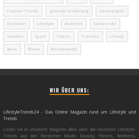
Fashion Trends
gesunde Ernährung
Gewinnspiel
Kitzbühel
Lifestyle
München
Sandra Abt
Sommer
Sport
Tattoo
Trachten
Urlaub
Wien
Wiesn
Wochenende
WIR ÜBER UNS:
LifestyleTrends24 - Das Online Magazin rund um Lifestyle und
Trends
Lesen Sie in unserem Magazin alles über die neuesten Lifestyle-
Trends aus den Bereichen Mode, Beauty, Fitness, Wellness,