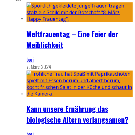
Weltfrauentag – Eine Feier der
Weiblichkeit
bori
7. März 2024
Kann unsere Ernährung das
biologische Altern verlangsamen?
bori