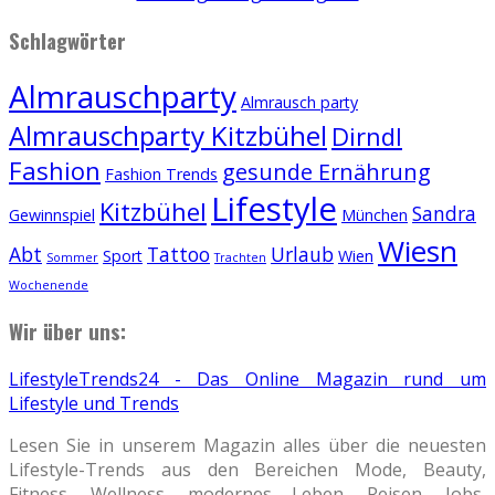
Schlagwörter
Almrauschparty
Almrausch party
Almrauschparty Kitzbühel
Dirndl
Fashion
gesunde Ernährung
Fashion Trends
Lifestyle
Kitzbühel
Sandra
Gewinnspiel
München
Wiesn
Abt
Tattoo
Urlaub
Sport
Wien
Sommer
Trachten
Wochenende
Wir über uns:
LifestyleTrends24 - Das Online Magazin rund um
Lifestyle und Trends
Lesen Sie in unserem Magazin alles über die neuesten
Lifestyle-Trends aus den Bereichen Mode, Beauty,
Fitness, Wellness, modernes Leben, Reisen, Jobs,