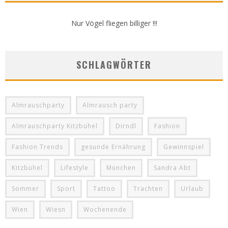
Nur Vögel fliegen billiger !!!
SCHLAGWÖRTER
Almrauschparty
Almrausch party
Almrauschparty Kitzbühel
Dirndl
Fashion
Fashion Trends
gesunde Ernährung
Gewinnspiel
Kitzbühel
Lifestyle
München
Sandra Abt
Sommer
Sport
Tattoo
Trachten
Urlaub
Wien
Wiesn
Wochenende