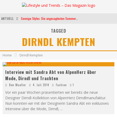
AKTUELL
Sonnige Styles: Die angesagtesten Sommerkleider für diese Saison
Die heißesten Bühnen Europas: Die Top Festivals des Sommers 2024
TAGGED
DIRNDL KEMPTEN
Weltfrauentag - Eine Feier der Weiblichkeit
Kann unsere Ernährung das biologische Altern verlangsamen?
Home
Dirndl Kempten
Interview mit Sandra Abt von AlpenHerz über
Mode, Dirndl und Trachten
Ben Mueller
4. Juli 2014
Fashion
1
Vor ein paar Wochen präsentierten wir bereits die neue
Designer Dirndl-Kollektion von AlpenHerz Dirndlmanufaktur.
Nun konnten wir mit der Designerin Sandra Abt ein exklusives
Interview über die Mode, Dirndl,
...