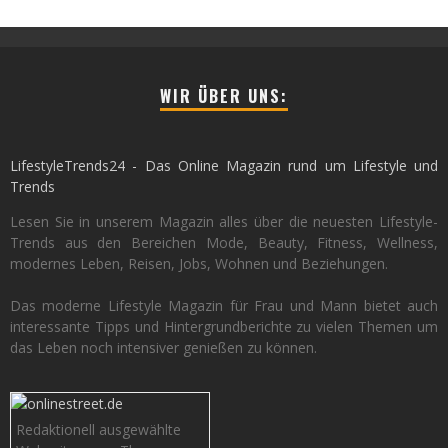
WIR ÜBER UNS:
LifestyleTrends24 - Das Online Magazin rund um Lifestyle und
Trends
Lesen Sie in unserem Magazin alles über die neuesten Lifestyle-
Trends aus den Bereichen Mode, Beauty, Fitness, Wellness,
modernes Leben, Reisen, Jobs, Wohnen und Beziehungen.
Das moderne Lifestyle Magazin für Frau und Mann bietet auch
interessante Tipps und Hintergrundberichte zu vielen Themen um
das Leben noch intensiver genießen zu können.
Redaktionell ausgewählte