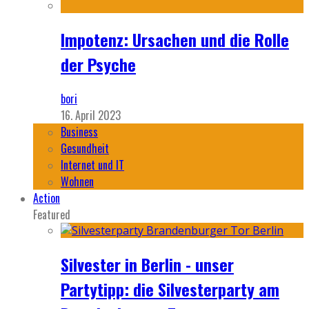
Impotenz: Ursachen und die Rolle
der Psyche
bori
16. April 2023
Business
Gesundheit
Internet und IT
Wohnen
Action
Featured
Silvester in Berlin - unser
Partytipp: die Silvesterparty am