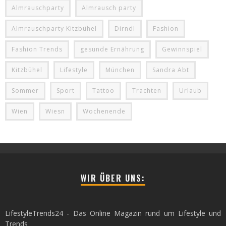
Almrauschparty
Almrausch party
Almrauschparty Kitzbühel
Dirndl
Fashion
Fashion Trends
gesunde Ernährung
Gewinnspiel
Kitzbühel
Lifestyle
München
Sandra Abt
Sommer
Sport
Tattoo
Trachten
Urlaub
Wien
Wiesn
Wochenende
WIR ÜBER UNS:
LifestyleTrends24 - Das Online Magazin rund um Lifestyle und
Trends