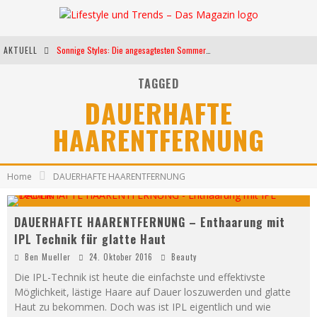
AKTUELL
Sonnige Styles: Die angesagtesten Sommerkleider für diese Saison
Die heißesten Bühnen Europas: Die Top Festivals des Sommers 2024
TAGGED
DAUERHAFTE
Weltfrauentag - Eine Feier der Weiblichkeit
HAARENTFERNUNG
Kann unsere Ernährung das biologische Altern verlangsamen?
Home
DAUERHAFTE HAARENTFERNUNG
DAUERHAFTE HAARENTFERNUNG – Enthaarung mit
IPL Technik für glatte Haut
Ben Mueller
24. Oktober 2016
Beauty
Die IPL-Technik ist heute die einfachste und effektivste
Möglichkeit, lästige Haare auf Dauer loszuwerden und glatte
Haut zu bekommen. Doch was ist IPL eigentlich und wie