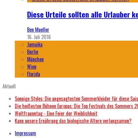
Diese Urteile sollten alle Urlauber k
Ben Mueller
16. Juli 2016
Jamaika
Berlin
München
Wien
Florida
Aktuell
Sonnige Styles: Die angesagtesten Sommerkleider für diese Sai
Die heißesten Bühnen Europas: Die Top Festivals des Sommers 
Weltfrauentag - Eine Feier der Weiblichkeit
Kann unsere Ernährung das biologische Altern verlangsamen?
Impressum