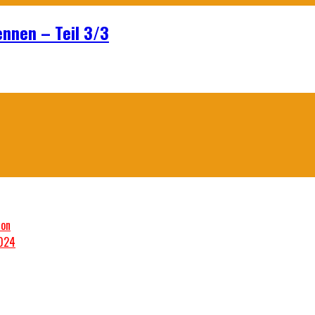
ennen – Teil 3/3
son
2024