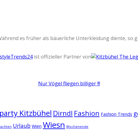
ährend es früher als bäuerliche Unterkleidung diente, so gil
estyleTrends24
ist offizieller Partner von
Nur Vögel fliegen billiger !!!
arty Kitzbühel
Dirndl
Fashion
g
Fashion Trends
Wiesn
Urlaub
Wien
rachten
Wochenende