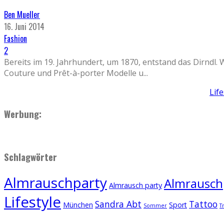
Ben Mueller
16. Juni 2014
Fashion
2
Bereits im 19. Jahrhundert, um 1870, entstand das Dirndl. W
Couture und Prêt-à-porter Modelle u
...
Lif
Werbung:
Schlagwörter
Almrauschparty
Almrauschp
Almrausch party
Lifestyle
Sandra Abt
Tattoo
München
Sport
Sommer
T