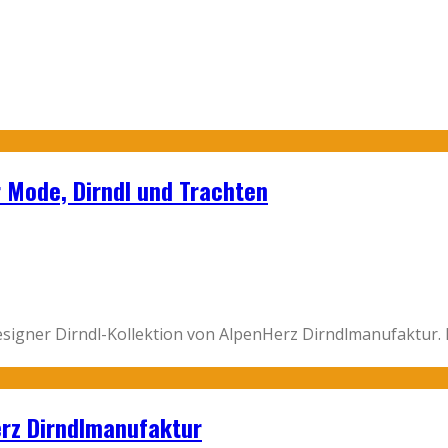
r Mode, Dirndl und Trachten
esigner Dirndl-Kollektion von AlpenHerz Dirndlmanufaktur.
erz Dirndlmanufaktur