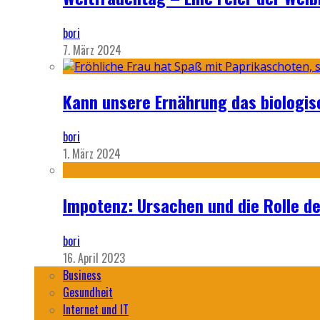
bori
7. März 2024
Kann unsere Ernährung das biologi
bori
1. März 2024
Impotenz: Ursachen und die Rolle d
bori
16. April 2023
Business
Gesundheit
Internet und IT