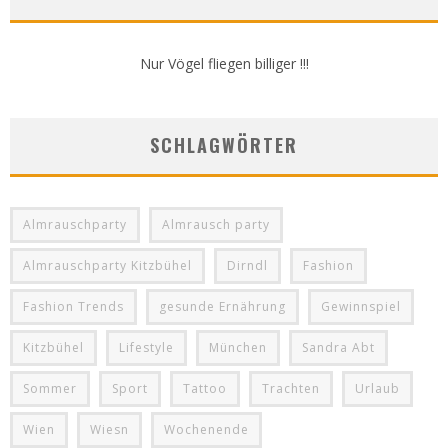
Nur Vögel fliegen billiger !!!
SCHLAGWÖRTER
Almrauschparty
Almrausch party
Almrauschparty Kitzbühel
Dirndl
Fashion
Fashion Trends
gesunde Ernährung
Gewinnspiel
Kitzbühel
Lifestyle
München
Sandra Abt
Sommer
Sport
Tattoo
Trachten
Urlaub
Wien
Wiesn
Wochenende