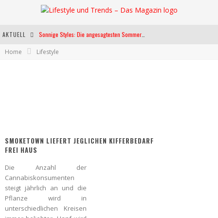
AKTUELL
Sonnige Styles: Die angesagtesten Sommerkleider für diese Saison
Home
Lifestyle
Die heißesten Bühnen Europas: Die Top Festivals des Sommers 2024
Weltfrauentag - Eine Feier der Weiblichkeit
Kann unsere Ernährung das biologische Altern verlangsamen?
SMOKETOWN LIEFERT JEGLICHEN KIFFERBEDARF
FREI HAUS
Die Anzahl der
Cannabiskonsumenten
steigt jährlich an und die
Pflanze wird in
unterschiedlichen Kreisen