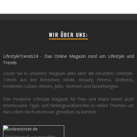
WIR ÜBER UNS:
LifestyleTrends24 - Das Online Magazin rund um Lifestyle und
Trends
Lesen Sie in unserem Magazin alles über die neuesten Lifestyle-
Trends aus den Bereichen Mode, Beauty, Fitness, Wellness,
modernes Leben, Reisen, Jobs, Wohnen und Beziehungen.
Das moderne Lifestyle Magazin für Frau und Mann bietet auch
interessante Tipps und Hintergrundberichte zu vielen Themen um
das Leben noch intensiver genießen zu können.
Redaktionell ausgewählte