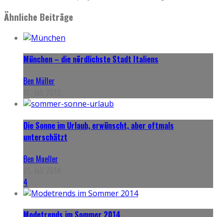
Ähnliche Beiträge
München – die nördlichste Stadt Italiens
Ben Müller
16. Juli 2013
Die Sonne im Urlaub, erwünscht, aber oftmals
unterschätzt
Ben Mueller
21. Juli 2014
4
Modetrends im Sommer 2014