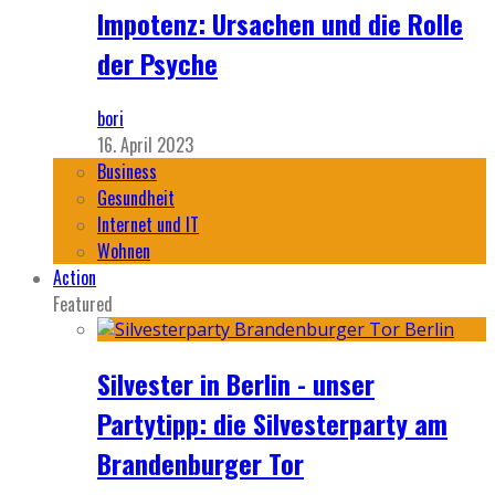
Impotenz: Ursachen und die Rolle
der Psyche
bori
16. April 2023
Business
Gesundheit
Internet und IT
Wohnen
Action
Featured
Silvester in Berlin - unser
Partytipp: die Silvesterparty am
Brandenburger Tor