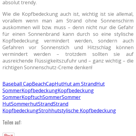
absolut trendy.
Wie die Kopfbedeckung auch ist, wichtig ist sie allemal,
vorallem wenn man am Strand ohne Sonnenschirm
auskommen will bzw. muss – denn nicht nur die Gefahr
für einen Sonnenbrand kann durch so eine stylische
Kopfbedeckung vermindert werden, sondern auch
Gefahren vor Sonnenstich und Hitzschlag können
vermindert werden – trotzdem sollten sie auf
ausreichende Flüssigkeitszufuhr und – ganz wichtig – die
richtigen Sonnenschutz-Creme denken!
Baseball Cap
Beach
Cap
Hut
Hut am Strand
Hut
Sommer
Kopfbedeckung
Kopfbedeckung
Sommer
Kopftuch
Sommer
Sommer
Hut
Sommerhut
Strand
Strand
Kopfbedeckung
Strohhut
stylische Kopfbedeckung
Teilen auf: