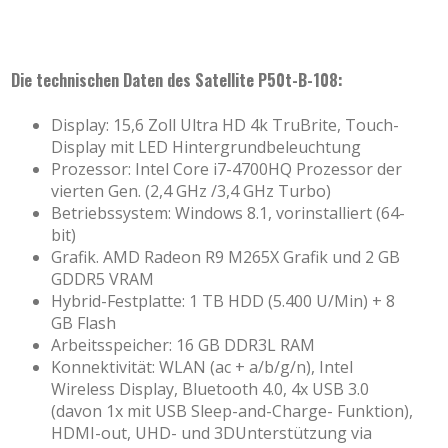
Die technischen Daten des Satellite P50t-B-108:
Display: 15,6 Zoll Ultra HD 4k TruBrite, Touch-
Display mit LED Hintergrundbeleuchtung
Prozessor: Intel Core i7-4700HQ Prozessor der
vierten Gen. (2,4 GHz /3,4 GHz Turbo)
Betriebssystem: Windows 8.1, vorinstalliert (64-
bit)
Grafik. AMD Radeon R9 M265X Grafik und 2 GB
GDDR5 VRAM
Hybrid-Festplatte: 1 TB HDD (5.400 U/Min) + 8
GB Flash
Arbeitsspeicher: 16 GB DDR3L RAM
Konnektivität: WLAN (ac + a/b/g/n), Intel
Wireless Display, Bluetooth 4.0, 4x USB 3.0
(davon 1x mit USB Sleep-and-Charge- Funktion),
HDMI-out, UHD- und 3DUnterstützung via