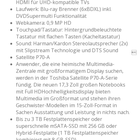
HDMI für UHD-kompatible TVs
Laufwerk: Blu-ray Brenner (6xBDXL) inkl.
DVDSupermulti Funktionalität
Webkamera: 0,9 MP HD
Touchpad/Tastatur: Hintergrundbeleuchtete
Tastatur mit flachen Tasten (Kacheltastatur)
Sound: Harman/Kardon Stereolautsprecher (2x)
mit Slipstream Technologie und DTS Sound

Satellite P70-A
Anwender, die eine heimische Multimedia-
Zentrale mit großformatigem Display suchen,
werden in der Toshiba Satellite P70-A-Serie
fündig. Die neuen 17,3 Zoll großen Notebooks
mit Full HDHochhelligkeitsdisplay bieten
Multimedia im Großformat und stehen ihren
Geschwister-Modellen im 15-Zoll-Format in
Sachen Ausstattung und Leistung in nichts nach.
Bis zu 3 TB Festplattenspeicher oder
superschnelle mSATA-SSD mit 256 GB oder
Hybrid-Festplatte (1 TB Festplattenspeicher
kombiniert mit 8-GB-SSD)