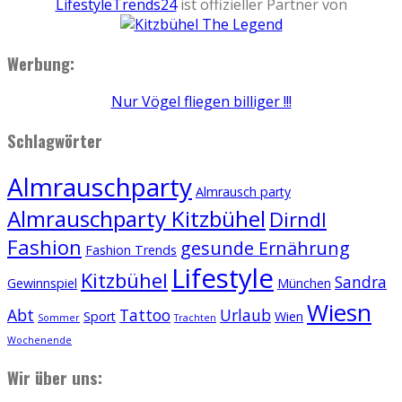
LifestyleTrends24
ist offizieller Partner von
Werbung:
Nur Vögel fliegen billiger !!!
Schlagwörter
Almrauschparty
Almrausch party
Almrauschparty Kitzbühel
Dirndl
Fashion
gesunde Ernährung
Fashion Trends
Lifestyle
Kitzbühel
Sandra
Gewinnspiel
München
Wiesn
Abt
Tattoo
Urlaub
Sport
Wien
Sommer
Trachten
Wochenende
Wir über uns: