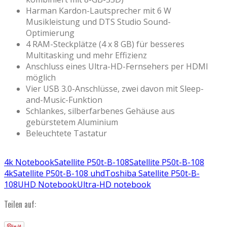
Harman Kardon-Lautsprecher mit 6 W
Musikleistung und DTS Studio Sound-
Optimierung
4 RAM-Steckplätze (4 x 8 GB) für besseres
Multitasking und mehr Effizienz
Anschluss eines Ultra-HD-Fernsehers per HDMI
möglich
Vier USB 3.0-Anschlüsse, zwei davon mit Sleep-
and-Music-Funktion
Schlankes, silberfarbenes Gehäuse aus
gebürstetem Aluminium
Beleuchtete Tastatur
4k Notebook
Satellite P50t-B-108
Satellite P50t-B-108
4k
Satellite P50t-B-108 uhd
Toshiba Satellite P50t-B-
108
UHD Notebook
Ultra-HD notebook
Teilen auf: