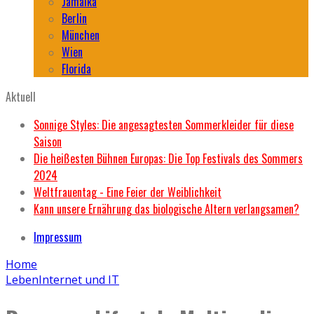
Jamaika
Berlin
München
Wien
Florida
Aktuell
Sonnige Styles: Die angesagtesten Sommerkleider für diese
Saison
Die heißesten Bühnen Europas: Die Top Festivals des Sommers
2024
Weltfrauentag - Eine Feier der Weiblichkeit
Kann unsere Ernährung das biologische Altern verlangsamen?
Impressum
Home
Leben
Internet und IT