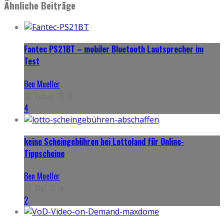
Ähnliche Beiträge
Fantec PS21BT – mobiler Bluetooth Lautsprecher im
Test
Ben Mueller
31. Januar 2014
4
keine Scheingebühren bei Lottoland für Online-
Tippscheine
Ben Mueller
27. Mai 2014
2