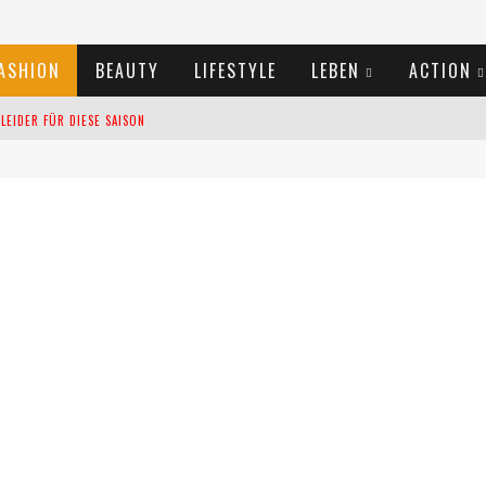
ASHION
BEAUTY
LIFESTYLE
LEBEN
ACTION
EIDER FÜR DIESE SAISON
TIVALS DES SOMMERS 2024
TERN VERLANGSAMEN?