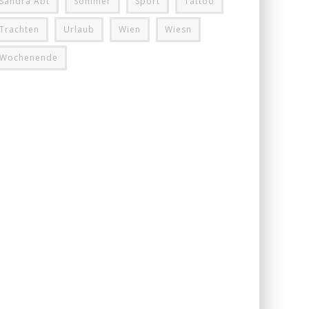
Sandra Abt
Sommer
Sport
Tattoo
Trachten
Urlaub
Wien
Wiesn
Wochenende