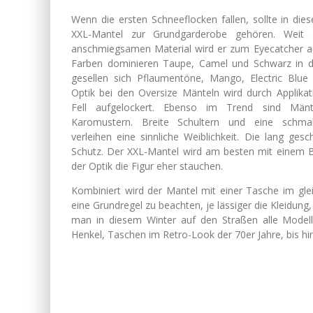
Wenn die ersten Schneeflocken fallen, sollte in die
XXL-Mantel zur Grundgarderobe gehören. Weit 
anschmiegsamen Material wird er zum Eyecatcher au
Farben dominieren Taupe, Camel und Schwarz in 
gesellen sich Pflaumentöne, Mango, Electric Blue
Optik bei den Oversize Mänteln wird durch Applika
Fell aufgelockert. Ebenso im Trend sind Män
Karomustern. Breite Schultern und eine schmal
verleihen eine sinnliche Weiblichkeit. Die lang ge
Schutz. Der XXL-Mantel wird am besten mit einem Ble
der Optik die Figur eher stauchen.
Kombiniert wird der Mantel mit einer Tasche im glei
eine Grundregel zu beachten, je lässiger die Kleidung
man in diesem Winter auf den Straßen alle Modell
Henkel, Taschen im Retro-Look der 70er Jahre, bis h