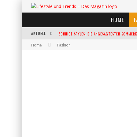
HOME
F
AKTUELL
SONNIGE STYLES: DIE ANGESAGTESTEN SOMMERKL
Home
Fashion
DIE HEISSESTEN BÜHNEN EUROPAS: DIE TOP FES
WELTFRAUENTAG - EINE FEIER DER WEIBLICHKEIT
KANN UNSERE ERNÄHRUNG DAS BIOLOGISCHE AL