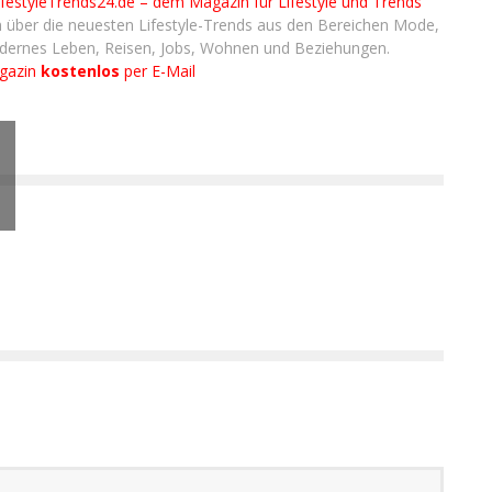
ifestyleTrends24.de – dem Magazin für Lifestyle und Trends
 über die neuesten Lifestyle-Trends aus den Bereichen Mode,
odernes Leben, Reisen, Jobs, Wohnen und Beziehungen.
agazin
kostenlos
per E-Mail