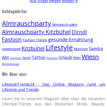
Nur Vögel fliegen billiger !!!
Schlagwörter
Almrauschparty
Almrausch party
Almrauschparty Kitzbühel
Dirndl
Fashion
gesunde Ernährung
Fashion Trends
Lifestyle
Kitzbühel
Sandra
Gewinnspiel
München
Wiesn
Abt
Tattoo
Urlaub
Sport
Wien
Sommer
Trachten
Wochenende
Wir über uns:
LifestyleTrends24 - Das Online Magazin rund um
Lifestyle und Trends
Lesen Sie in unserem Magazin alles über die neuesten
Lifestyle-Trends aus den Bereichen Mode, Beauty,