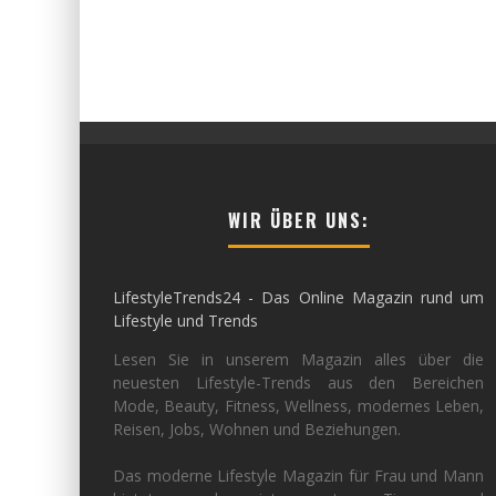
WIR ÜBER UNS:
LifestyleTrends24 - Das Online Magazin rund um
Lifestyle und Trends
Lesen Sie in unserem Magazin alles über die
neuesten Lifestyle-Trends aus den Bereichen
Mode, Beauty, Fitness, Wellness, modernes Leben,
Reisen, Jobs, Wohnen und Beziehungen.
Das moderne Lifestyle Magazin für Frau und Mann