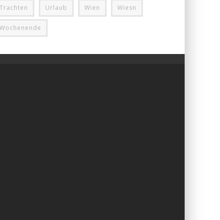
Trachten
Urlaub
Wien
Wiesn
Wochenende