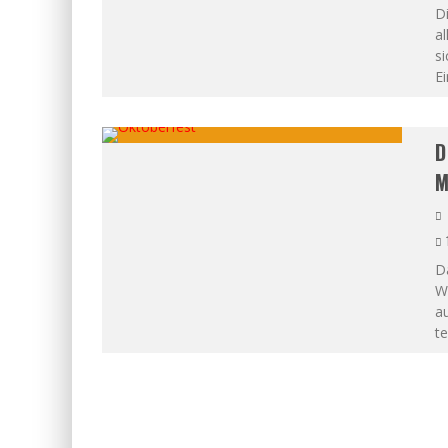
D
a
si
E
D
M
Da
We
a
te