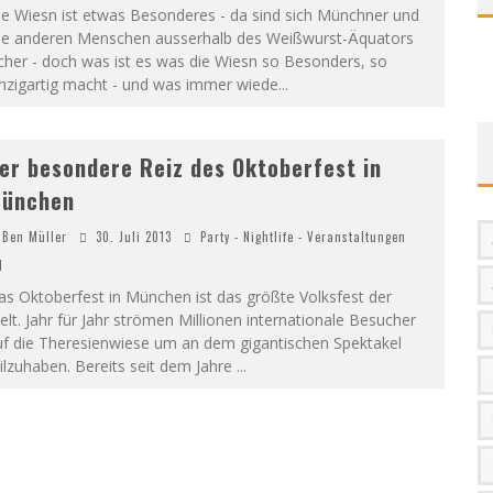
ie Wiesn ist etwas Besonderes - da sind sich Münchner und
lle anderen Menschen ausserhalb des Weißwurst-Äquators
cher - doch was ist es was die Wiesn so Besonders, so
inzigartig macht - und was immer wiede
...
er besondere Reiz des Oktoberfest in
ünchen
Ben Müller
30. Juli 2013
Party - Nightlife - Veranstaltungen
1
s Oktoberfest in München ist das größte Volksfest der
lt. Jahr für Jahr strömen Millionen internationale Besucher
uf die Theresienwiese um an dem gigantischen Spektakel
ilzuhaben. Bereits seit dem Jahre
...