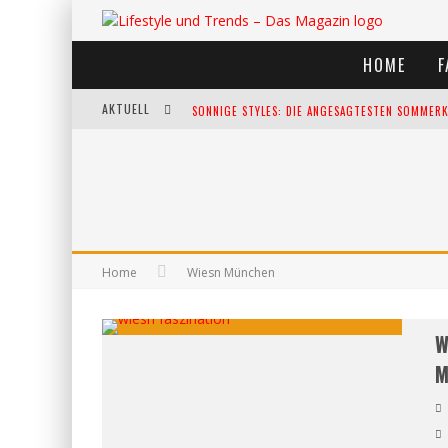
HOME
F
AKTUELL
SONNIGE STYLES: DIE ANGESAGTESTEN SOMMERKL
DIE HEISSESTEN BÜHNEN EUROPAS: DIE TOP FES
WELTFRAUENTAG - EINE FEIER DER WEIBLICHKEIT
KANN UNSERE ERNÄHRUNG DAS BIOLOGISCHE AL
Home
Wiesn München
W
M