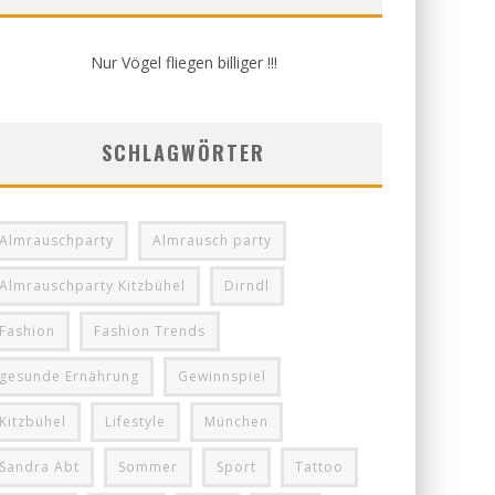
Nur Vögel fliegen billiger !!!
SCHLAGWÖRTER
Almrauschparty
Almrausch party
Almrauschparty Kitzbühel
Dirndl
Fashion
Fashion Trends
gesunde Ernährung
Gewinnspiel
Kitzbühel
Lifestyle
München
Sandra Abt
Sommer
Sport
Tattoo