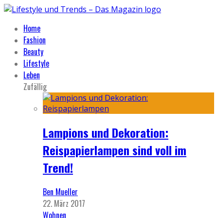
Home
Fashion
Beauty
Lifestyle
Leben
Zufällig
Lampions und Dekoration:
Reispapierlampen sind voll im
Trend!
Ben Mueller
22. März 2017
Wohnen