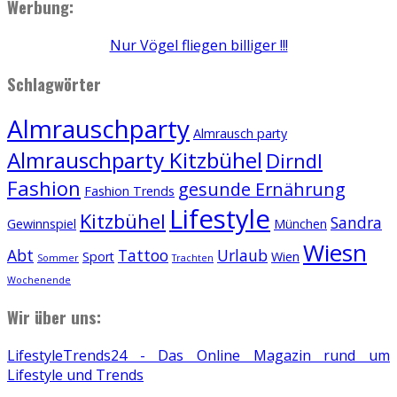
Werbung:
Nur Vögel fliegen billiger !!!
Schlagwörter
Almrauschparty
Almrausch party
Almrauschparty Kitzbühel
Dirndl
Fashion
gesunde Ernährung
Fashion Trends
Lifestyle
Kitzbühel
Sandra
Gewinnspiel
München
Wiesn
Abt
Tattoo
Urlaub
Sport
Wien
Sommer
Trachten
Wochenende
Wir über uns:
LifestyleTrends24 - Das Online Magazin rund um
Lifestyle und Trends